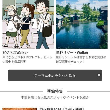
ビジネスWalker
星野リゾートWalker
気になるビジネスのアレコレ、ヒット
星野リゾートが運営する多彩な施設の
の裏側を徹底調査
最新情報をチェック！
テーマwalkerをもっと見る
季節特集
季節を感じる人気のスポットやイベントを紹介
花火特集2026【九州・沖縄】