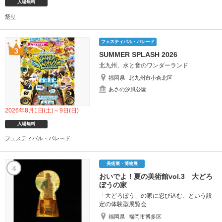
入場無料
祭り
フェスティバル・パレード
SUMMER SPLASH 2026
北九州、水と音のワンダーランド
福岡県
北九州市小倉北区
あさの汐風公園
2026年8月1日(土)～9日(日)
入場無料
フェスティバル・パレード
美術展・博物展
4
おいでよ！夏の美術館vol.3 大どろ
ぼうの家
「大どろぼう」の家に忍び込む、という設
定の体験型展覧会
福岡県
福岡市博多区