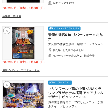
福岡アジア美術館
2026年7月9日(木)～8月30日(日)
美術展・博物展
体験イベント・アクティビティ
5
砂塵の迷宮6 in リバーウォーク北九
州
大反響の体験型脱出・踏破アトラクション
福岡県
北九州市小倉北区
リバーウォーク北九州 2F 特設会場
2026年7月4日(土)～9月13日(日)
体験イベント・アクティビティ
グルメ・フードフェス
6
マリンワールド海の中道×ANAクラ
ウンプラザホテル福岡 アクアリウム
デザートビュッフェ2026
海の生き物をモチーフにしたメニューが並
ぶスイーツビュッフェ