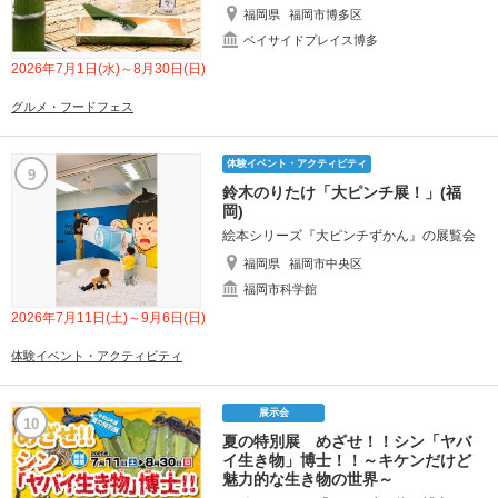
福岡県
福岡市博多区
ベイサイドプレイス博多
2026年7月1日(水)～8月30日(日)
グルメ・フードフェス
体験イベント・アクティビティ
9
鈴木のりたけ「大ピンチ展！」(福
岡)
絵本シリーズ『大ピンチずかん』の展覧会
福岡県
福岡市中央区
福岡市科学館
2026年7月11日(土)～9月6日(日)
体験イベント・アクティビティ
展示会
10
夏の特別展 めざせ！！シン「ヤバ
イ生き物」博士！！～キケンだけど
魅力的な生き物の世界～