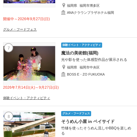
福岡県
福岡市博多区
ANAクラウンプラザホテル福岡
開催中～2026年9月27日(日)
グルメ・フードフェス
体験イベント・アクティビティ
7
魔法の美術館(福岡)
光や影を使った体感型作品が展示される
福岡県
福岡市中央区
BOSS E・ZO FUKUOKA
2026年7月14日(火)～9月27日(日)
体験イベント・アクティビティ
グルメ・フードフェス
8
そうめん小屋 in ベイサイド
竹樋を使ったそうめん流しやBBQを楽しめ
る