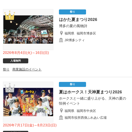
祭り
はかた夏まつり2026
博多の夏の風物詩
福岡県
福岡市博多区
JR博多シティ
2026年8月4日(火)～16日(日)
入場無料
祭り
商業施設のイベント
祭り
夏はホークス！天神夏まつり2026
ホークスと一緒に盛り上がる、天神の夏の
恒例イベント
福岡県
福岡市中央区
福岡市役所西側ふれあい広場
2026年7月17日(金)～8月23日(日)