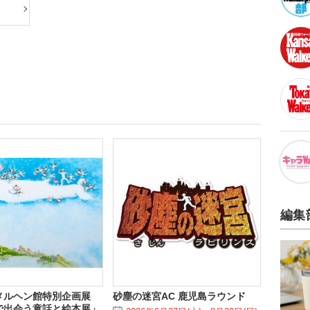
編集
メルヘン館特別企画展
砂塵の迷宮AC 鹿児島ラウンド
で出会う童話と絵本展」