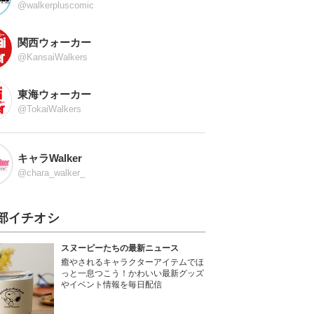
@walkerpluscomic
関西ウォーカー
@KansaiWalkers
東海ウォーカー
@TokaiWalkers
キャラWalker
@chara_walker_
部イチオシ
スヌーピーたちの最新ニュース
癒やされるキャラクターアイテムでほ
っと一息つこう！かわいい最新グッズ
やイベント情報を毎日配信