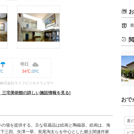
お
鹿
閲
明日
34℃
9℃
29℃
株式会社ライフビジネスウェザー
、三宅美術館の詳しい施設情報を見る]
おで
夏
憩いの場を提供する。主な収蔵品は絵画と陶磁器。絵画は、海
岩下三四、矢澤一翠、長尾淘太らを中心とした郷土関連作家
ビ