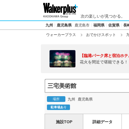
次の楽しいが見つかる。
九州
鹿児島県
鹿児島市
福岡県
佐賀県
長
ウォーカープラス
おでかけスポット
【臨港パーク席と宿泊ホテ
花火を間近で堪能できる！
三宅美術館
場所
九州
鹿児島県
駐車場あり
施設TOP
詳細データ