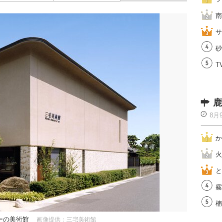
南
サ
砂
T
鹿
8月
か
火
と
霧
楠
ーの美術館
画像提供：三宅美術館