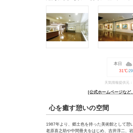
本日
31℃
2
天気情報提供元：
[公式ホームページなど
心を癒す憩いの空間
1987年より、郷土色を持った美術館として
老原喜之助や中間冊夫をはじめ、吉井淳二、