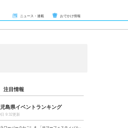
ニュース・連載
おでかけ情報
注目情報
児島県イベントランキング
9日 9:32更新
ラワーパークかごしま 「サマーフェスティバル」