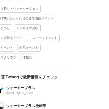
かけ祭り・ウォーターフェス
26年9月19日～23日の連休開催イベント
夕まつり
アジサイの見頃
アル謎解きイベント
スイーツイベント
酒イベント
恐竜イベント
ラネタリウム・天体観測
X(旧Twitter)で最新情報をチェック
ウォーカープラス
@walkerplus_news
ウォーカープラス漫画部