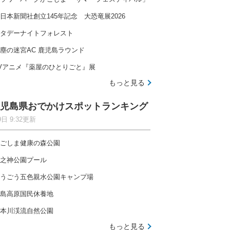
日本新聞社創立145年記念 大恐竜展2026
タデーナイトフォレスト
塵の迷宮AC 鹿児島ラウンド
Vアニメ『薬屋のひとりごと』展
もっと見る
児島県おでかけスポットランキング
9日 9:32更新
ごしま健康の森公園
之神公園プール
うごう五色親水公園キャンプ場
島高原国民休養地
本川渓流自然公園
もっと見る