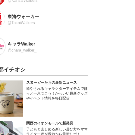
@KansaiWalkers
東海ウォーカー
@TokaiWalkers
キャラWalker
@chara_walker_
部イチオシ
スヌーピーたちの最新ニュース
癒やされるキャラクターアイテムでほ
っと一息つこう！かわいい最新グッズ
やイベント情報を毎日配信
関西のイオンモールで新発見！
子どもと楽しめる新しい遊び方をママ
ライター達が現地から最新リポ！