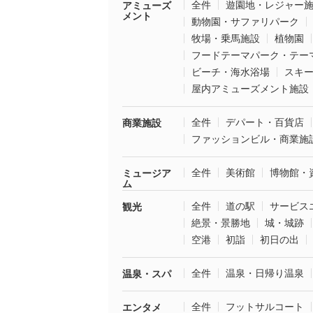
全件
遊園地・レジャー
アミューズ
メント
動物園・サファリパーク
牧場・乗馬施設
植物園
フードテーマパーク・テー
ビーチ・海水浴場
スキ
屋内アミューズメント施設
全件
デパート・百貨店
商業施設
ファッションビル・商業施
全件
美術館
博物館・
ミュージア
ム
全件
道の駅
サービス
観光
絶景・景勝地
城・城跡
空港
初詣
初日の出
全件
温泉・日帰り温泉
温泉・スパ
全件
フットサルコート
エンタメ