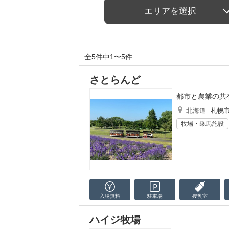
エリアを選択
全5件中1〜5件
さとらんど
都市と農業の共
北海道
札幌
牧場・乗馬施設
入場無料
駐車場
授乳室
ハイジ牧場