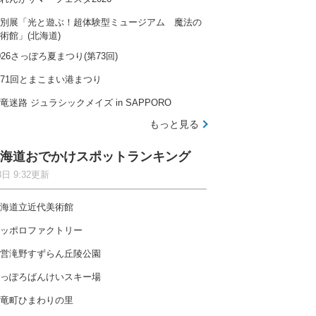
別展「光と遊ぶ！超体験型ミュージアム 魔法の
術館」(北海道)
026さっぽろ夏まつり(第73回)
71回とまこまい港まつり
竜迷路 ジュラシックメイズ in SAPPORO
もっと見る
海道おでかけスポットランキング
8日 9:32更新
海道立近代美術館
ッポロファクトリー
営滝野すずらん丘陵公園
っぽろばんけいスキー場
竜町ひまわりの里