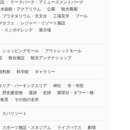
施設
テーマパーク・アミューズメントパーク
水族館・アクアリウム
公園
観光農園
プラネタリウム・天文台
工場見学
プール
マカフェ
レジャー・リゾート施設
ー・スノボゲレンデ
展示場
ショッピングモール
アウトレットモール
設
複合施設
観光アンテナショップ
資料館
科学館
ギャラリー
エリア・パーキングエリア
神社
寺・寺院
歴史建造物
遺跡
史跡
展望台・タワー・橋
夜景
その他の名所
スパリゾート
スポーツ施設・スタジアム
ライブハウス
劇場