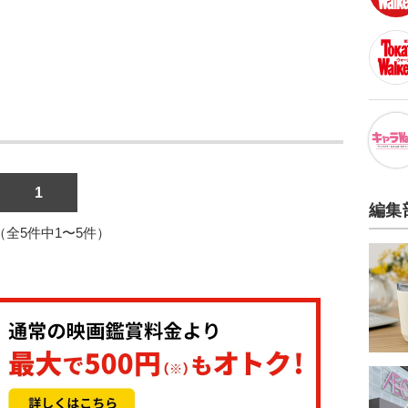
1
編集
1（全5件中1〜5件）