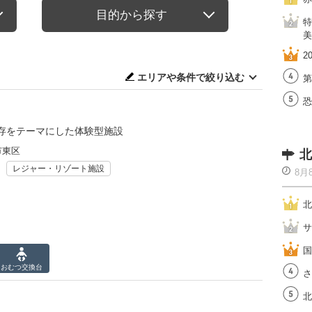
目的から探す
特
美
2
エリアや条件で絞り込む
第
恐
存をテーマにした体験型施設
市東区
北
レジャー・リゾート施設
8月
北
サ
国
おむつ
交換台
さ
北