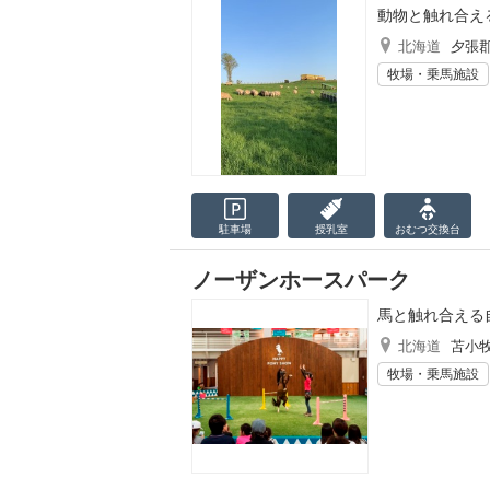
動物と触れ合え
北海道
夕張
牧場・乗馬施設
駐車場
授乳室
おむつ
交換台
ノーザンホースパーク
馬と触れ合える
北海道
苫小
牧場・乗馬施設