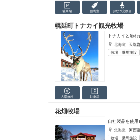
駐車場
授乳室
おむつ
交換台
幌延町トナカイ観光牧場
トナカイと触れ
北海道
天塩
牧場・乗馬施設
入場無料
駐車場
花畑牧場
自社製品を使用
北海道
河西
牧場・乗馬施設