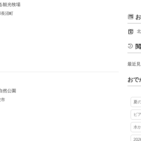
る観光牧場
郡長沼町
お
北
閲
最近見
おで
自然公園
牧市
夏
ビ
水
20