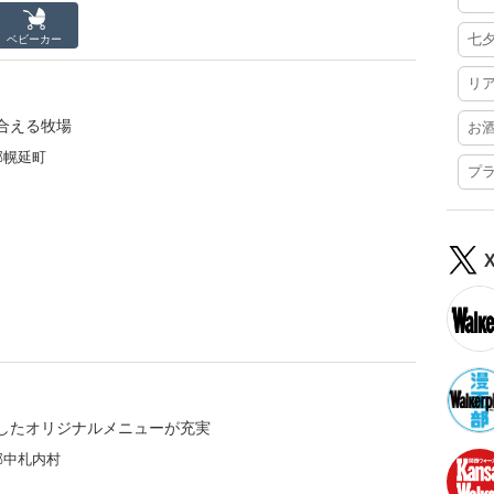
七
ベビーカー
リ
合える牧場
お
郡幌延町
プ
したオリジナルメニューが充実
郡中札内村