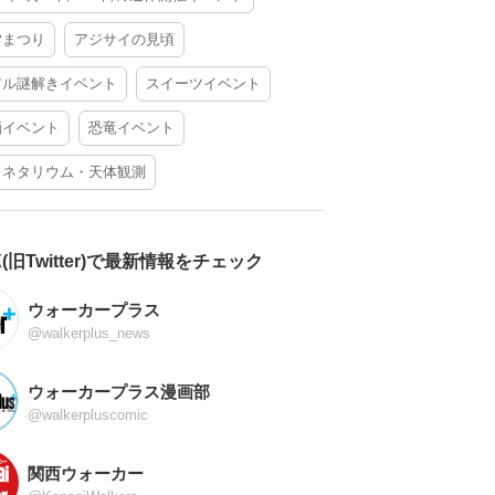
夕まつり
アジサイの見頃
アル謎解きイベント
スイーツイベント
酒イベント
恐竜イベント
ラネタリウム・天体観測
X(旧Twitter)で最新情報をチェック
ウォーカープラス
@walkerplus_news
ウォーカープラス漫画部
@walkerpluscomic
関西ウォーカー