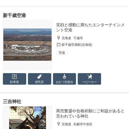
新千歳空港
笑顔と感動に満ちたエンターテインメ
ント空港
北海道
千歳市
新千歳空港駅(北海道)
空港
駐車場
授乳室
おむつ
交換台
ベビーカー
三吉神社
商売繁盛や合格祈願にご利益があると
言われている神社
北海道
札幌市中央区