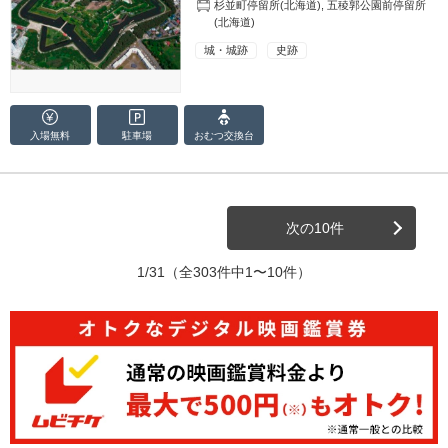
杉並町停留所(北海道)
,
五稜郭公園前停留所
(北海道)
城・城跡
史跡
入場無料
駐車場
おむつ
交換台
次の10件
1/31
（全303件中1〜10件）