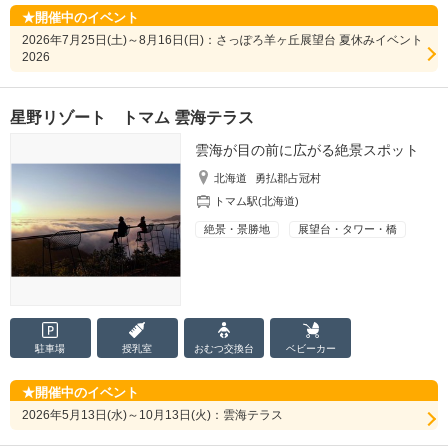
開催中のイベント
2026年7月25日(土)～8月16日(日)：さっぽろ羊ヶ丘展望台 夏休みイベント
2026
星野リゾート トマム 雲海テラス
雲海が目の前に広がる絶景スポット
北海道
勇払郡占冠村
トマム駅(北海道)
絶景・景勝地
展望台・タワー・橋
駐車場
授乳室
おむつ
交換台
ベビーカー
開催中のイベント
2026年5月13日(水)～10月13日(火)：雲海テラス