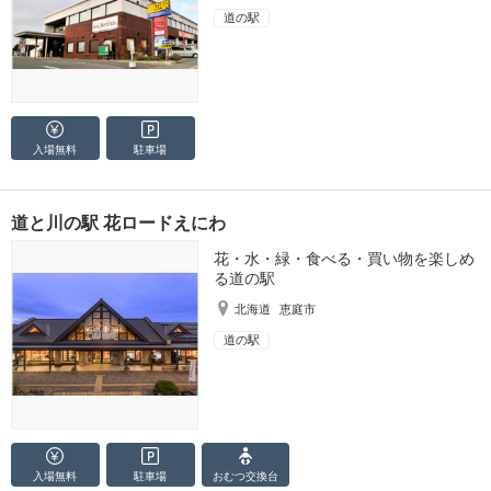
道の駅
入場無料
駐車場
道と川の駅 花ロードえにわ
花・水・緑・食べる・買い物を楽しめ
る道の駅
北海道
恵庭市
道の駅
入場無料
駐車場
おむつ
交換台