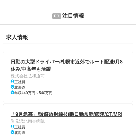
注目情報
求人情報
日勤の大型ドライバー/札幌市近郊でルート配送/月8
休み/中高年も活躍
株式会社弘和通商
正社員
北海道
年収440万円～540万円
「9月急募」/診療放射線技師/日勤常勤/病院/CT/MRI
岩見沢北翔会病院
正社員
北海道