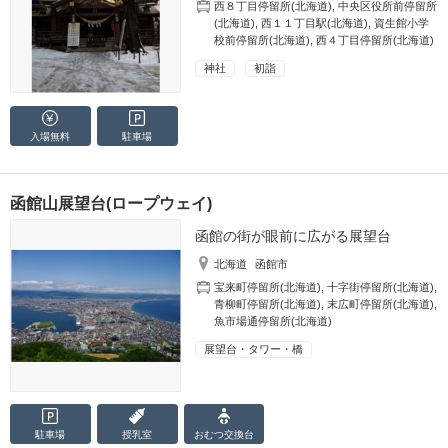
西８丁目停留所(北海道)
,
中央区役所前停留所
(北海道)
,
西１１丁目駅(北海道)
,
資生館小学
校前停留所(北海道)
,
西４丁目停留所(北海道)
神社
初詣
入場無料
駐車場
函館山展望台(ロープウェイ)
函館の街が眼前に広がる展望台
北海道
函館市
宝来町停留所(北海道)
,
十字街停留所(北海道)
,
青柳町停留所(北海道)
,
末広町停留所(北海道)
,
魚市場通停留所(北海道)
展望台・タワー・橋
駐車場
授乳室
おむつ
交換台