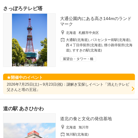
さっぽろテレビ塔
大通公園内にある高さ144mのランド
マーク
北海道
札幌市中央区
大通駅(北海道)
,
バスセンター前駅(北海道)
,
西４丁目停留所(北海道)
,
狸小路停留所(北海
道)
,
すすきの駅(北海道)
展望台・タワー・橋
開催中のイベント
2026年7月25日(土)～9月23日(祝)：謎解き宝探しイベント「消えたテレビ
父さんと塔の王冠」
道の駅 あさひかわ
道北の食と文化の発信基地
北海道
旭川市
旭川駅(北海道)