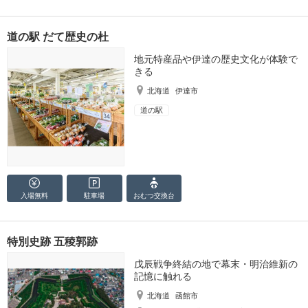
道の駅 だて歴史の杜
地元特産品や伊達の歴史文化が体験で
きる
北海道
伊達市
道の駅
入場無料
駐車場
おむつ
交換台
特別史跡 五稜郭跡
戊辰戦争終結の地で幕末・明治維新の
記憶に触れる
北海道
函館市