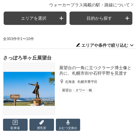
ウォーカープラス掲載の駅・路線について
エリアを選択
目的から探す
全303件中1〜10件
エリアや条件で絞り込む
さっぽろ羊ヶ丘展望台
展望台の一角に立つクラーク博士像と
共に、札幌市街や石狩平野を見渡す
北海道
札幌市豊平区
展望台・タワー・橋
駐車場
授乳室
おむつ
交換台