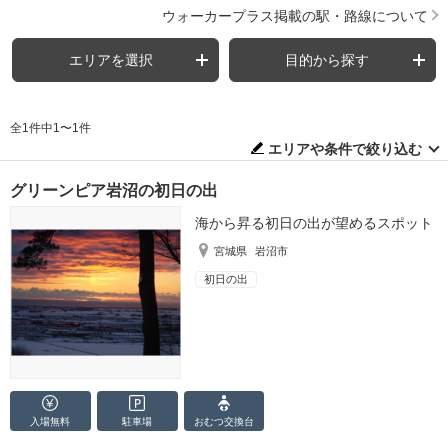
ウォーカープラス掲載の駅・路線について
エリアを選択
目的から探す
全1件中1〜1件
エリアや条件で絞り込む
グリーンピア岩沼の初日の出
海から昇る初日の出が望めるスポット
宮城県
岩沼市
初日の出
入場無料
駐車場
おむつ
交換台