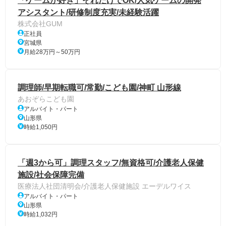
「ゲームが好き」それだけでOK/人気ゲームの開発
アシスタント/研修制度充実/未経験活躍
株式会社GUM
正社員
宮城県
月給28万円～50万円
調理師/早期転職可/常勤/こども園/神町 山形線
あおぞらこども園
アルバイト・パート
山形県
時給1,050円
「週3から可」調理スタッフ/無資格可/介護老人保健
施設/社会保障完備
医療法人社団清明会/介護老人保健施設 エーデルワイス
アルバイト・パート
山形県
時給1,032円