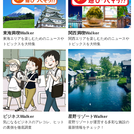
東海満喫Walker
関西満喫Walker
東海エリアを楽しむためのニュースや
関西エリアを楽しむためのニュースや
トピックスを大特集
トピックスを大特集
ビジネスWalker
星野リゾートWalker
気になるビジネスのアレコレ、ヒット
星野リゾートが運営する多彩な施設の
の裏側を徹底調査
最新情報をチェック！