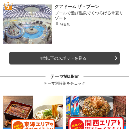
クアドーム ザ・ブーン
プールで遊び温泉でくつろげる常夏リ
ゾート
秋田県
4位以下のスポットを見る
テーマWalker
テーマ別特集をチェック