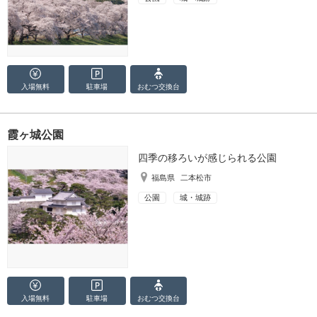
入場無料
駐車場
おむつ
交換台
霞ヶ城公園
四季の移ろいが感じられる公園
福島県
二本松市
公園
城・城跡
入場無料
駐車場
おむつ
交換台