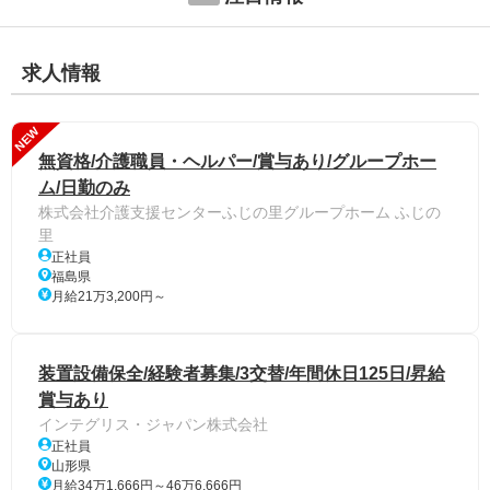
求人情報
NEW
無資格/介護職員・ヘルパー/賞与あり/グループホー
ム/日勤のみ
株式会社介護支援センターふじの里グループホーム ふじの
里
正社員
福島県
月給21万3,200円～
装置設備保全/経験者募集/3交替/年間休日125日/昇給
賞与あり
インテグリス・ジャパン株式会社
正社員
山形県
月給34万1,666円～46万6,666円