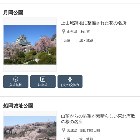
月岡公園
上山城跡地に整備された花の名所
山形県
上山市
公園
城・城跡
入場無料
駐車場
おむつ
交換台
船岡城址公園
山頂からの眺望が素晴らしい東北有数
の桜の名所
宮城県
柴田郡柴田町
公園
城・城跡