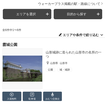
ウォーカープラス掲載の駅・路線について
エリアを選択
目的から探す
全6件中1〜6件
エリアや条件で絞り込む
霞城公園
山形城跡に造られた山形市の名所の一
つ
山形県
山形市
公園
城・城跡
入場無料
駐車場
おむつ
交換台