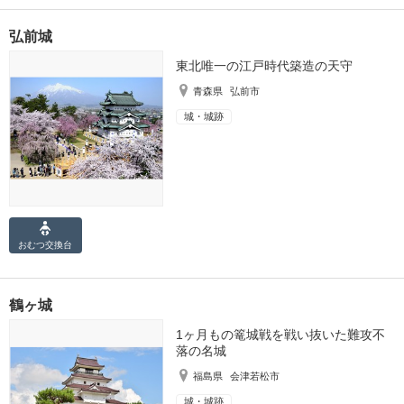
弘前城
東北唯一の江戸時代築造の天守
青森県
弘前市
城・城跡
おむつ
交換台
鶴ヶ城
1ヶ月もの篭城戦を戦い抜いた難攻不
落の名城
福島県
会津若松市
城・城跡