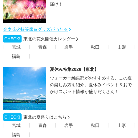
届け！
金麦花火特等席＆グッズが当たる
CHECK!
東北の花火開催カレンダー
宮城
青森
岩手
秋田
山形
福島
夏休み特集2026【東北】
ウォーカー編集部がおすすめする、この夏
の楽しみ方を紹介。夏休みイベント＆おで
かけスポット情報が盛りだくさん！
CHECK!
東北の夏祭りはこちら
宮城
青森
岩手
秋田
山形
福島