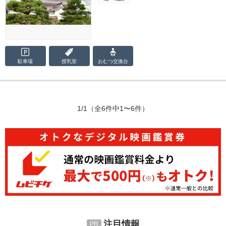
駐車場
授乳室
おむつ
交換台
1/1
（全6件中1〜6件）
注目情報