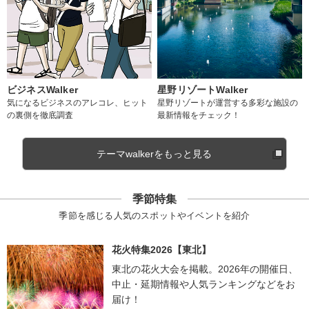
ビジネスWalker
星野リゾートWalker
気になるビジネスのアレコレ、ヒット
星野リゾートが運営する多彩な施設の
の裏側を徹底調査
最新情報をチェック！
テーマwalkerをもっと見る
季節特集
季節を感じる人気のスポットやイベントを紹介
花火特集2026【東北】
東北の花火大会を掲載。2026年の開催日、
中止・延期情報や人気ランキングなどをお
届け！