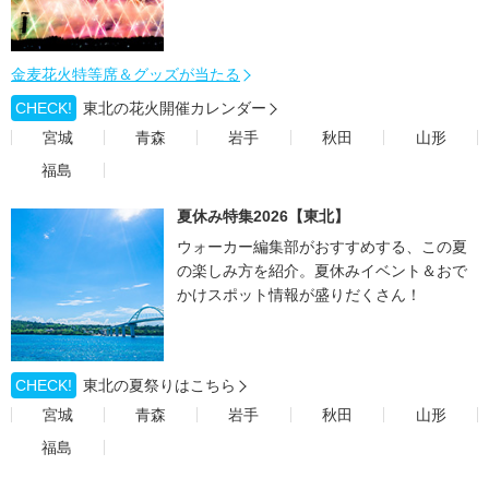
金麦花火特等席＆グッズが当たる
CHECK!
東北の花火開催カレンダー
宮城
青森
岩手
秋田
山形
福島
夏休み特集2026【東北】
ウォーカー編集部がおすすめする、この夏
の楽しみ方を紹介。夏休みイベント＆おで
かけスポット情報が盛りだくさん！
CHECK!
東北の夏祭りはこちら
宮城
青森
岩手
秋田
山形
福島