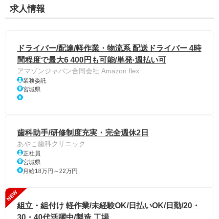
求人情報
ドライバー/配達/軽作業・物流系 配送ドライバー 4時
間程度で最大6 400円も可能/単発·週払い可
アマゾンジャパン合同会社 Amazon flex
業務委託
宮城県
歯科助手/研修制度充実・完全週休2日
あやこ歯科クリニック
正社員
宮城県
月給18万円～22万円
NEW
組立・組付け 軽作業/未経験OK/日払いOK/日勤/20・
30・40代活躍中/製造 工場