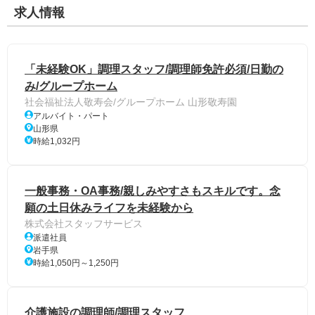
求人情報
「未経験OK」調理スタッフ/調理師免許必須/日勤の
み/グループホーム
社会福祉法人敬寿会/グループホーム 山形敬寿園
アルバイト・パート
山形県
時給1,032円
一般事務・OA事務/親しみやすさもスキルです。念
願の土日休みライフを未経験から
株式会社スタッフサービス
派遣社員
岩手県
時給1,050円～1,250円
介護施設の調理師/調理スタッフ