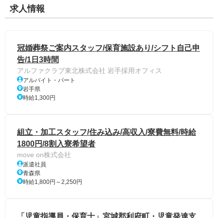
求人情報
冠婚葬祭ご案内スタッフ/保育施設あり/シフト自己申
告/1日3時間
アルファクラブ東北株式会社 岩手採用オフィス
アルバイト・パート
岩手県
時給1,300円
組立・加工スタッフ/住み込み/高収入/寮費無料/時給
1800円/8割入寮希望者
move on株式会社
派遣社員
青森県
時給1,800円～2,250円
「児童指導員・保育士」宮城郡利府町・児童発達支