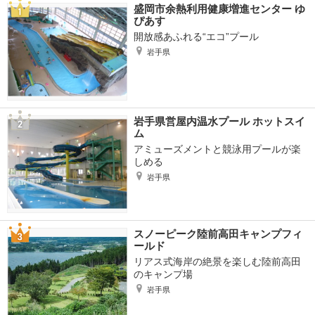
盛岡市余熱利用健康増進センター ゆ
ぴあす
開放感あふれる“エコ”プール
岩手県
岩手県営屋内温水プール ホットスイ
ム
アミューズメントと競泳用プールが楽
しめる
岩手県
スノーピーク陸前高田キャンプフィ
ールド
リアス式海岸の絶景を楽しむ陸前高田
のキャンプ場
岩手県