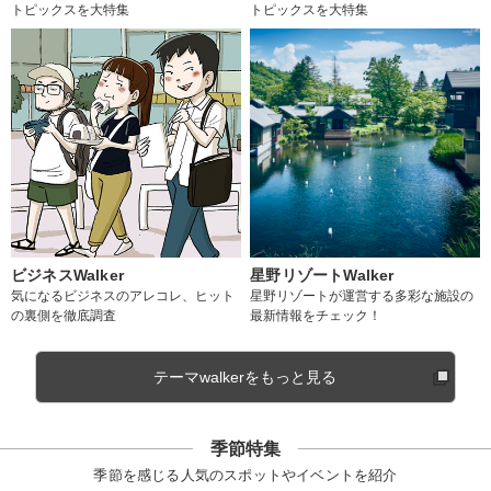
トピックスを大特集
トピックスを大特集
ビジネスWalker
星野リゾートWalker
気になるビジネスのアレコレ、ヒット
星野リゾートが運営する多彩な施設の
の裏側を徹底調査
最新情報をチェック！
テーマwalkerをもっと見る
季節特集
季節を感じる人気のスポットやイベントを紹介