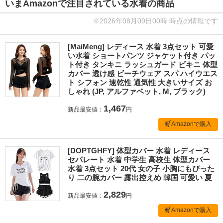
いまAmazonで注目されている水着の商品
※2026年08月09日00時 時点の情報です
[MaiMeng] レディース 水着 3点セット 可愛
い水着 ショートパンツ ジャケット付き パッ
ト付き タンキニ ラッシュガード ビキニ 体型
カバー 透け感 ビーチウェア スパ ハイウエス
ト シフォン 速乾性 通気性 大きいサイズ お
しゃれ (JP, アルファベット, M, ブラック)
1,467
新品最安値：
円
Amazonで購入
[DOPTGHFY] 体型カバー 水着 レディース
セパレート 水着 中学生 高校生 体型カバー
水着 3点セット 20代 女の子 小胸にもぴった
り 二の腕カバー 露出控えめ 韓国 可愛い 夏
2,829
新品最安値：
円
Amazonで購入