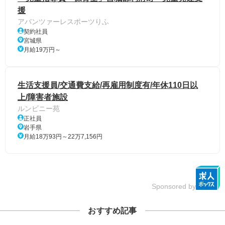
援
アバンツァーレスポーツりふ
契約社員
宮城県
月給19万円～
生活支援員/交通費支給/再雇用制度有/年休110日以
上/障害者施設
ルンビニー苑
正社員
岩手県
月給18万93円～22万7,156円
Sponsored by
おすすめ記事