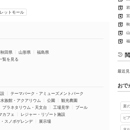
岩
レットモール
宮
秋
山
福
秋田県
山形県
福島県
閲
一覧を見る
最近見
おで
施設
テーマパーク・アミューズメントパーク
水族館・アクアリウム
公園
観光農園
夏
プラネタリウム・天文台
工場見学
プール
マカフェ
レジャー・リゾート施設
ビ
ー・スノボゲレンデ
展示場
水