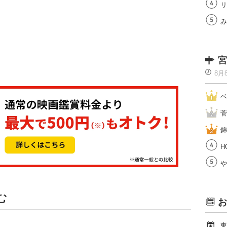
リ
み
宮
8月
ベ
菅
錦
H
や
む
お
東