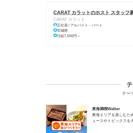
CARAT カラットのホスト スタッフ
CARAT カラット
正社員 / アルバイト・パート
宮城県
日給7,000円～
テ
テー
東海満喫Walker
東海エリアを楽しむた
ュースやトピックスを