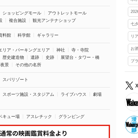
20
ショッピングモール
アウトレットモール
設
複合施設
観光アンテナショップ
七
資料館
科学館
ギャラリー
リ
お
エリア・パーキングエリア
神社
寺・寺院
歴史建造物
遺跡
史跡
展望台・タワー・橋
プ
夜景
その他の名所
スパリゾート
スポーツ施設・スタジアム
ライブハウス
劇場
ベキュー場
アスレチック
グランピング