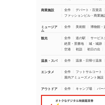
全件
デパート・百貨店
商業施設
ファッションビル・商業施
全件
美術館
博物館・
ミュージア
ム
全件
道の駅
サービス
観光
絶景・景勝地
城・城跡
空港
初詣
初日の出
全件
温泉・日帰り温泉
温泉・スパ
全件
フットサルコート
エンタメ
屋内アミューズメント施設
全件
キャンプ場
バー
アウトドア