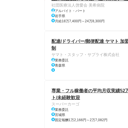
社団医療法人啓愛会 美希病院
アルバイト・パート
岩手県
月給18万7,400円～24万8,300円
配達/ドライバー/郵便配達 ヤマト 加
制
ヤマト・スタッフ・サプライ株式会社
業務委託
青森県
専業・フル稼働者の平均月収実績52
ト/未経験歓迎
スーパーカーゴ
業務委託
宮城県
固定報酬1万2,166円～2万7,082円