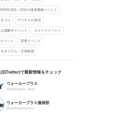
26年9月19日～23日の連休開催イベント
夕まつり
アジサイの見頃
アル謎解きイベント
スイーツイベント
酒イベント
恐竜イベント
ラネタリウム・天体観測
X(旧Twitter)で最新情報をチェック
ウォーカープラス
@walkerplus_news
ウォーカープラス漫画部
@walkerpluscomic