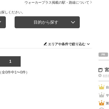
ウォーカープラス掲載の駅・路線について
お探しください。
目的から探す
エリアや条件で絞り込む
1
宮
1（全0件中1〜0件）
8月
台
サ
第