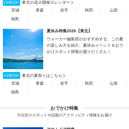
CHECK!
東北の花火開催カレンダー
宮城
青森
岩手
秋田
山形
福島
夏休み特集2026【東北】
ウォーカー編集部がおすすめする、この夏
の楽しみ方を紹介。夏休みイベント＆おで
かけスポット情報が盛りだくさん！
CHECK!
東北の夏祭りはこちら
宮城
青森
岩手
秋田
山形
福島
おでかけ特集
今注目のスポットや話題のアクティビティ情報をお届け