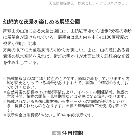
天気情報提供元：株式会社ライフビジネスウェザー
幻想的な夜景を楽しめる展望公園
舞鶴山の山頂にある天童公園には、山頂駐車場から徒歩2分程の場所
に展望台が設けられている。展望台は北方向を中心に180度程度の
視界が開け、北東
方向の眼下に天童温泉街の明かりが美しい。また、山の麓にある愛
宕沼の親水空間を見れば、街灯の明かりが水面に映り幻想的な光景
を生み出している。
※掲載情報は2020年10月時点のものです。随時更新をしておりますが内
容が変更となっている場合がありますので、事前にご確認のうえ、お
でかけください。
※自然災害の影響やその他諸事情により、イベントの開催情報、施設の
営業時間、植物の開花・見頃期間などは変更になる場合があります。
※掲載されている画像は取材先から本ページへの掲載の許諾をいただ
き、提供されたものとなります。画像の無断転載(二次使用)は禁止で
す。
※表示料金は消費税8％ないし10％の内税表示です。
注目情報