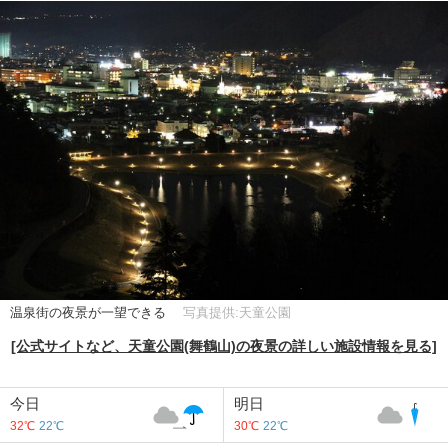
温泉街の夜景が一望できる
写真提供:天童公園
[公式サイトなど、天童公園(舞鶴山)の夜景の詳しい施設情報を見る]
今日
明日
32℃
22℃
30℃
22℃