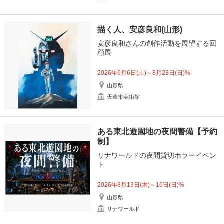
描く人、安彦良和(山形)
安彦良和さんの創作活動を展望する回
顧展
2026年6月6日(土)～8月23日(日)%
山形県
天童市美術館
ある東北遊園地の夜間警備【予約
制】
リナワールドの夜間貸切ホラーイベン
ト
2026年8月13日(木)～16日(日)%
山形県
リナワールド