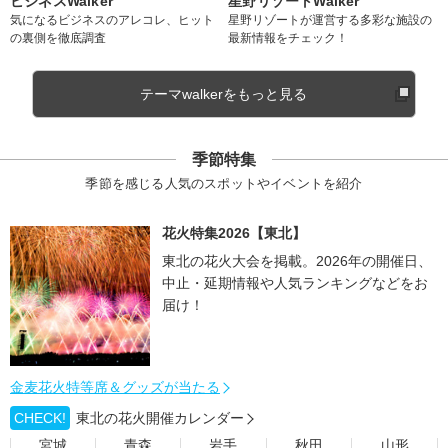
ビジネスWalker
星野リゾートWalker
気になるビジネスのアレコレ、ヒット
星野リゾートが運営する多彩な施設の
の裏側を徹底調査
最新情報をチェック！
テーマwalkerをもっと見る
季節特集
季節を感じる人気のスポットやイベントを紹介
花火特集2026【東北】
東北の花火大会を掲載。2026年の開催日、
中止・延期情報や人気ランキングなどをお
届け！
金麦花火特等席＆グッズが当たる
CHECK!
東北の花火開催カレンダー
宮城
青森
岩手
秋田
山形