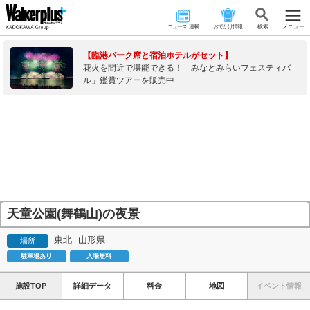
ニュース･連載
おでかけ情報
検 索
メニュー
【臨港パーク席と宿泊ホテルがセット】
花火を間近で堪能できる！「みなとみらいフェスティバ
ル」鑑賞ツアーを販売中
天童公園(舞鶴山)の夜景
東北
山形県
場所
駐車場あり
入場無料
施設TOP
詳細データ
料金
地図
イベント情報