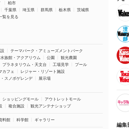
市
柏市
千葉県
埼玉県
群馬県
栃木県
茨城県
一覧を見る
施設
テーマパーク・アミューズメントパーク
水族館・アクアリウム
公園
観光農園
プラネタリウム・天文台
工場見学
プール
マカフェ
レジャー・リゾート施設
ー・スノボゲレンデ
展示場
ショッピングモール
アウトレットモール
設
複合施設
観光アンテナショップ
資料館
科学館
ギャラリー
編集