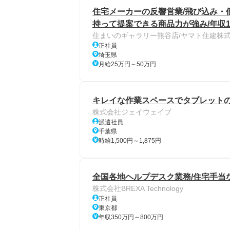
住宅メーカーの反響営業/飛び込み・個
持って提案できる商品力が強み/年収1
住まいのギャラリー熊谷店/ヤマト住建株
正社員
埼玉県
月給25万円～50万円
キレイな作業スペースでタブレット
株式会社ジェイウェイブ
派遣社員
千葉県
時給1,500円～1,875円
全国各地ヘルプデスク業務/住宅手当
株式会社BREXA Technology
正社員
東京都
年収350万円～800万円