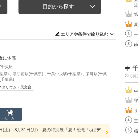
流
目的から探す
第
夏
エリアや条件で絞り込む
千
ゆ
近に体感
市中央区
千
葉県)
,
県庁前駅(千葉県)
,
千葉中央駅(千葉県)
,
栄町駅(千葉
8月
(千葉県)
ネタリウム・天文台
c
守
リ
ベビーカー
三
8日(土)～8月31日(月)：夏の特別展「夏！恐竜!!ちばデ
稲