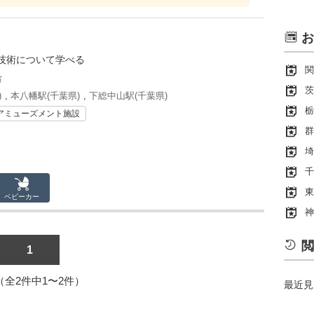
お
技術について学べる
関
市
茨
)
,
本八幡駅(千葉県)
,
下総中山駅(千葉県)
栃
アミューズメント施設
群
埼
千
東
ベビーカー
神
閲
1
1（全2件中1〜2件）
最近見