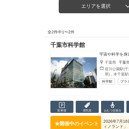
エリアを選択
全2件中1〜2件
千葉市科学館
宇宙や科学を身
千葉県
千葉
葭川公園駅(千
県)
,
本千葉駅
科学館
プラ
駐車場
授乳室
おむつ
交換台
2026年7月1
開催中のイベント
ィノランド」