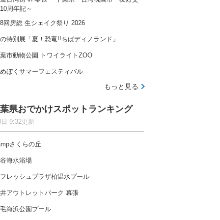
10周年記～
8回房総 生シェイク祭り 2026
の特別展「夏！恐竜!!ちばディノランド」
葉市動物公園 トワイライトZOO
めぼくサマーフェスティバル
もっと見る
葉県おでかけスポットランキング
8日 9:32更新
ampさくらの丘
谷海水浴場
フレッシュプラザ柏温水プール
井アウトレットパーク 幕張
毛海浜公園プール