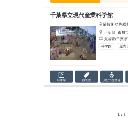
千葉県立現代産業科学館
産業技術や先端
千葉県
市川
鬼越駅(千葉県
科学館
屋内
駐車場
授乳室
おむつ
交換台
1
/ 