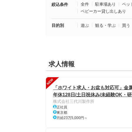
全件
駐車場あり
ペッ
絞込条件
ベビーカー貸し出しあり
目的別
遊ぶ
観る・学ぶ
買う
求人情報
NEW
「ホワイト求人・お盆も対応可」金属
年休128日/土日祝休み/未経験OK・
株式会社三代川製作所
正社員
東京都
月給23万5,000円～