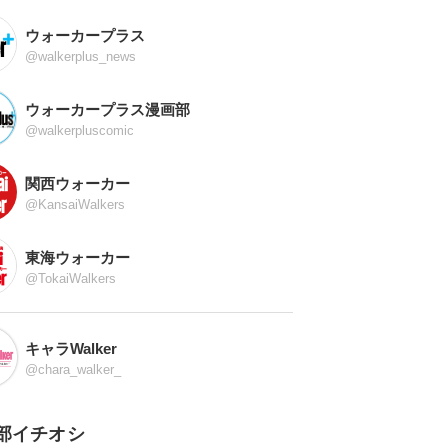
ウォーカープラス
@walkerplus_news
ウォーカープラス漫画部
@walkerpluscomic
関西ウォーカー
@KansaiWalkers
東海ウォーカー
@TokaiWalkers
キャラWalker
@chara_walker_
部イチオシ