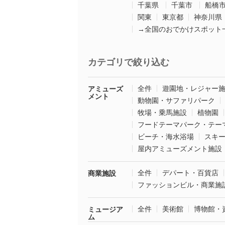
千葉県
千葉市
船橋
関東
東京都
神奈川県
→全国のおでかけスポット
カテゴリで絞り込む
全件
遊園地・レジャー
アミューズ
メント
動物園・サファリパーク
牧場・乗馬施設
植物園
フードテーマパーク・テー
ビーチ・海水浴場
スキ
屋内アミューズメント施設
全件
デパート・百貨店
商業施設
ファッションビル・商業施
全件
美術館
博物館・
ミュージア
ム