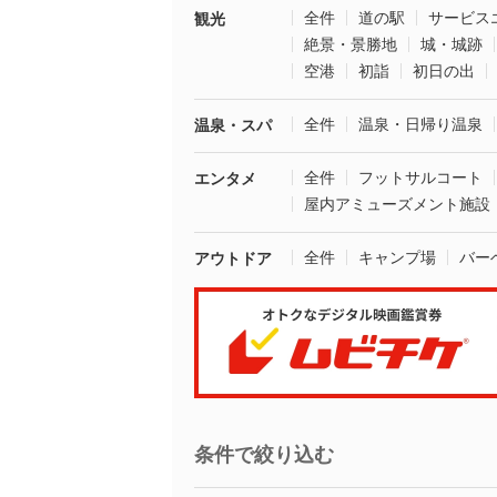
全件
道の駅
サービス
観光
絶景・景勝地
城・城跡
空港
初詣
初日の出
全件
温泉・日帰り温泉
温泉・スパ
全件
フットサルコート
エンタメ
屋内アミューズメント施設
全件
キャンプ場
バー
アウトドア
条件で絞り込む