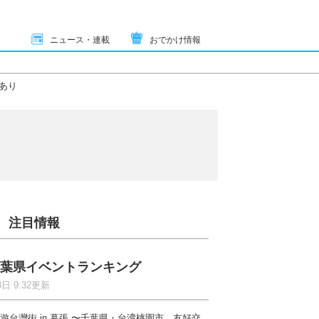
ニュース・連載
おでかけ情報
あり
注目情報
葉県イベントランキング
8日 9:32更新
遊台灣街 in 幕張 〜千葉県・台湾桃園市 友好交