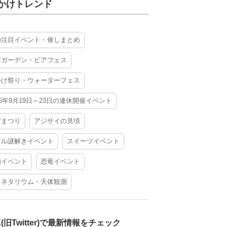
かけトレンド
の注目イベント・催しまとめ
アガーデン・ビアフェス
かけ祭り・ウォーターフェス
26年9月19日～23日の連休開催イベント
夕まつり
アジサイの見頃
アル謎解きイベント
スイーツイベント
酒イベント
恐竜イベント
ラネタリウム・天体観測
X(旧Twitter)で最新情報をチェック