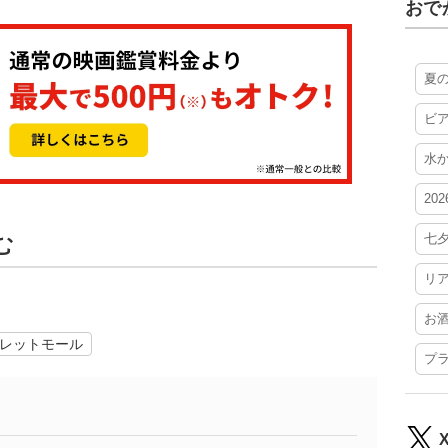
おで
夏
ビ
水
20
七
む
リ
お
レットモール
プ