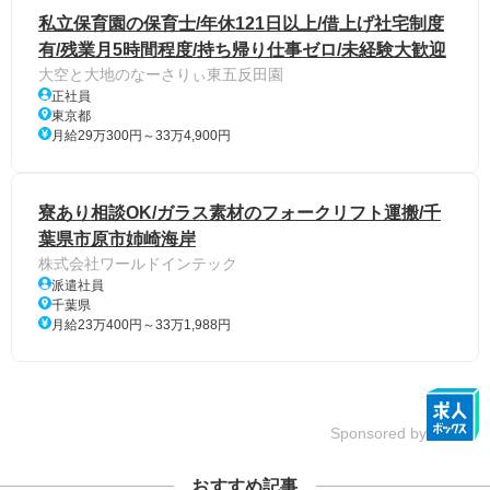
私立保育園の保育士/年休121日以上/借上げ社宅制度
有/残業月5時間程度/持ち帰り仕事ゼロ/未経験大歓迎
大空と大地のなーさりぃ東五反田園
正社員
東京都
月給29万300円～33万4,900円
寮あり相談OK/ガラス素材のフォークリフト運搬/千
葉県市原市姉崎海岸
株式会社ワールドインテック
派遣社員
千葉県
月給23万400円～33万1,988円
Sponsored by
おすすめ記事