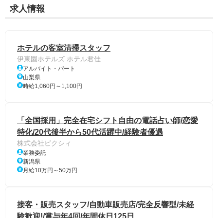
求人情報
ホテルの客室清掃スタッフ
伊東園ホテルズ ホテル君佳
アルバイト・パート
山梨県
時給1,060円～1,100円
「全国採用」完全在宅シフト自由の電話占い師/恋愛
特化/20代後半から50代活躍中/経験者優遇
株式会社ピクシィ
業務委託
新潟県
月給10万円～50万円
接客・販売スタッフ/自動車販売店/完全反響型/未経
験歓迎!/賞与年4回/年間休日125日