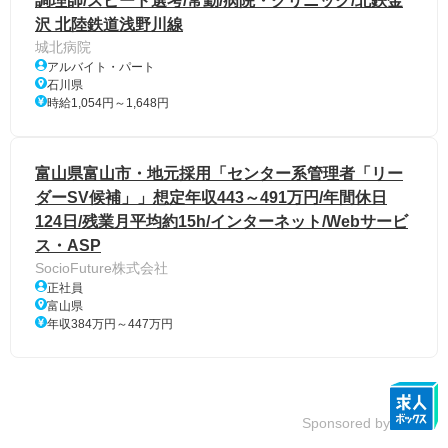
調理師/スピード選考/常勤/病院・クリニック/北鉄金
沢 北陸鉄道浅野川線
城北病院
アルバイト・パート
石川県
時給1,054円～1,648円
富山県富山市・地元採用「センター系管理者「リー
ダーSV候補」」想定年収443～491万円/年間休日
124日/残業月平均約15h/インターネット/Webサービ
ス・ASP
SocioFuture株式会社
正社員
富山県
年収384万円～447万円
Sponsored by