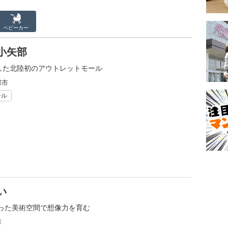
ベビーカー
小矢部
結した北陸初のアウトレットモール
部市
ール
い
った美術空間で想像力を育む
市