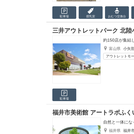
駐車場
授乳室
おむつ
交換台
三井アウトレットパーク 北陸
約150店が集
富山県
小矢
アウトレットモ
駐車場
福井市美術館 アートラボふく
自然と一体にな
福井県
福井