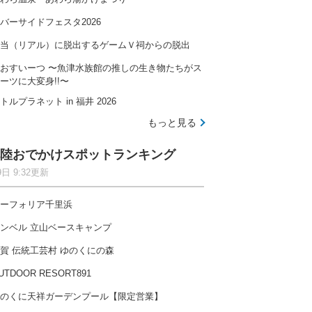
バーサイドフェスタ2026
当（リアル）に脱出するゲームＶ祠からの脱出
おすいーつ 〜魚津水族館の推しの生き物たちがス
ーツに大変身!!〜
トルプラネット in 福井 2026
もっと見る
陸おでかけスポットランキング
9日 9:32更新
ーフォリア千里浜
ンベル 立山ベースキャンプ
賀 伝統工芸村 ゆのくにの森
UTDOOR RESORT891
のくに天祥ガーデンプール【限定営業】