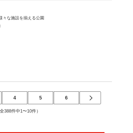
様々な施設を揃える公園
市
4
5
6
9（全388件中1〜10件）