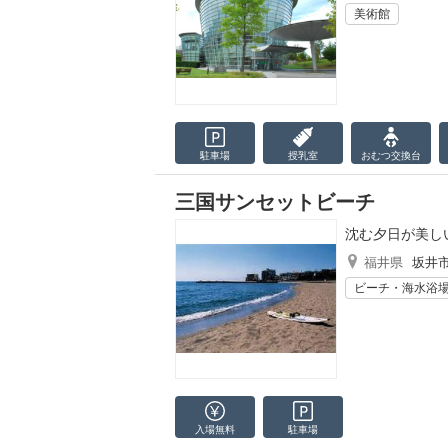
美術館
駐車場
授乳室
おむつ
交換台
三国サンセットビーチ
沈む夕日が美し
福井県
坂井
ビーチ・海水浴
入場無料
駐車場