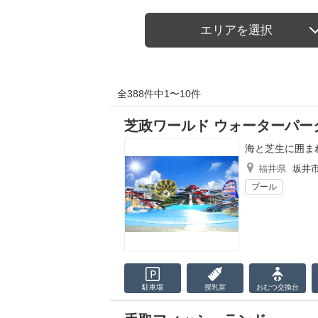
エリアを選択
全388件中1〜10件
芝政ワールド ウォーターパー
海と芝生に囲ま
福井県
坂井
プール
駐車場
授乳室
おむつ
交換台