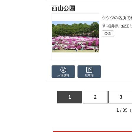
西山公園
ツツジの名所で
福井県
鯖江
公園
入場無料
駐車場
1
2
3
1
/ 3