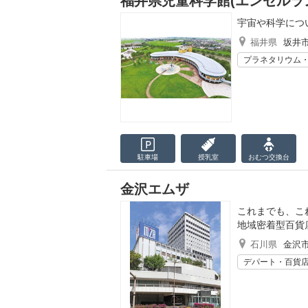
福井県児童科学館(エンゼルラ
宇宙や科学につ
福井県
坂井
プラネタリウム
駐車場
授乳室
おむつ
交換台
金沢エムザ
これまでも、こ
地域密着型百貨
石川県
金沢
デパート・百貨