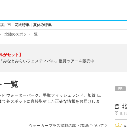
福井市
花火特集
夏休み特集
北陸のスポット一覧
ルがセット】
「みなとみらいフェスティバル」鑑賞ツアーを販売中
ト一覧
ド ウォーターパーク、手取フィッシュランド、加賀 伝
まで各スポットに直接取材した正確な情報をお届けしま
北
8月
ウォーカープラス掲載の駅・路線について
あ