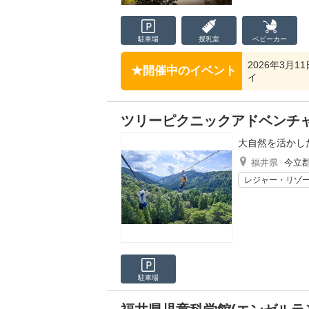
駐車場
授乳室
ベビーカー
2026年3月1
開催中のイベント
イ
ツリーピクニックアドベンチ
大自然を活かし
福井県
今立
レジャー・リゾ
駐車場