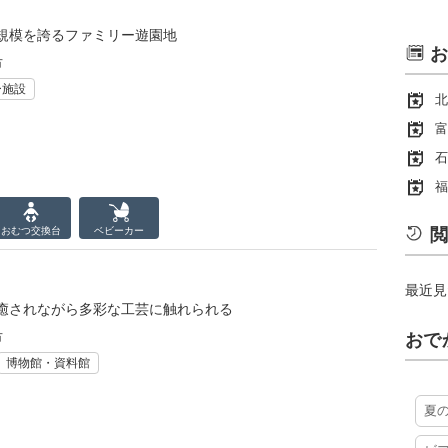
規模を誇るファミリー遊園地
お
市
ー施設
北
富
石
福
おむつ
交換台
ベビーカー
閲
最近見
癒されながら多彩な工芸に触れられる
市
おで
博物館・資料館
夏