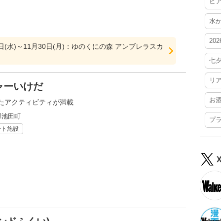
ビ
水
20
1日(水)～11月30日(月)：ゆのくにの森 アンブレラスカ
七
リ
ャーいけだ
お
たアクティビティが満載
郡池田町
プ
ート施設