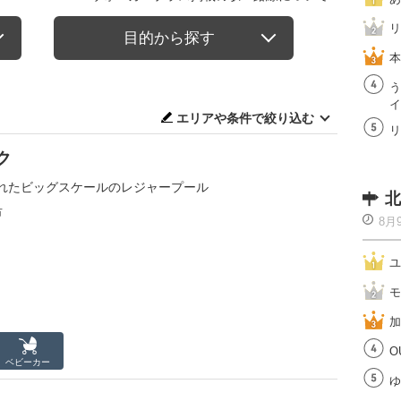
リ
目的から探す
本
う
イ
エリアや条件で絞り込む
リ
ク
れたビッグスケールのレジャープール
北
市
8月
ユ
モ
加
O
ベビーカー
ゆ