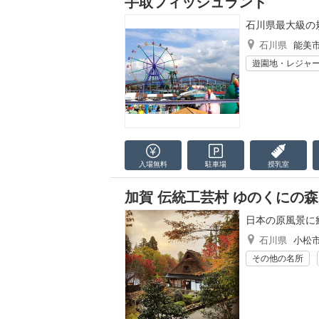
手取フィッシュランド
石川県最大級の
石川県
能美
遊園地・レジャ
入場無料
駐車場
授乳室
加賀 伝統工芸村 ゆのくにの森
日本の原風景に
石川県
小松
その他の名所