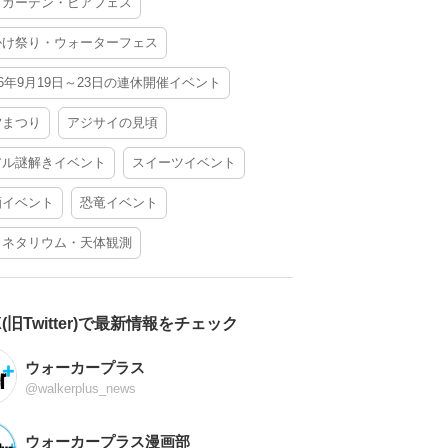
アガーデン・ビアフェス
かけ祭り・ウォーターフェス
26年9月19日～23日の連休開催イベント
夕まつり
アジサイの見頃
アル謎解きイベント
スイーツイベント
酒イベント
恐竜イベント
ラネタリウム・天体観測
X(旧Twitter)で最新情報をチェック
ウォーカープラス
@walkerplus_news
ウォーカープラス漫画部