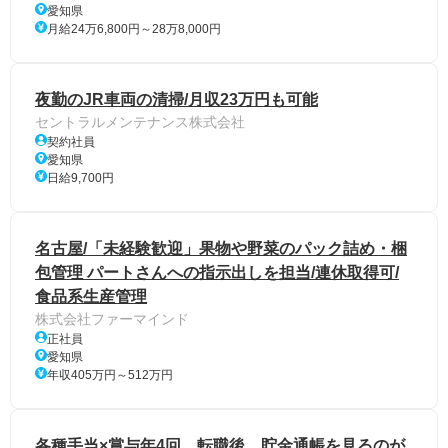
愛知県
月給24万6,800円～28万8,000円
夜勤のJR車両の清掃/月収23万円も可能
セントラルメンテナンス株式会社
契約社員
愛知県
日給9,700円
名古屋/「未経験歓迎」果物や野菜のパック詰め・梱
包管理 パートさんへの指示出しを担当/連休取得可/
食品系生産管理
株式会社ファーマインド
正社員
愛知県
年収405万円～512万円
各種手当×賞与年4回。転職後、貯金通帳を見るのが