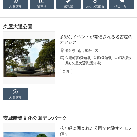
入場無料
駐車場
授乳室
おむつ
交換台
ベビーカー
久屋大通公園
多彩なイベントが開催される名古屋の
オアシス
愛知県
名古屋市中区
矢場町駅(愛知県)
,
栄駅(愛知県)
,
栄町駅(愛知
県)
,
久屋大通駅(愛知県)
公園
入場無料
安城産業文化公園デンパーク
花と緑に囲まれた公園で体験するモノ
作り