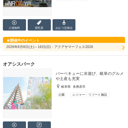
入場無料
授乳室
おむつ
交換台
開催中のイベント
2026年8月8日(土)～16日(日)：アクアサマーフェス2026
オアシスパーク
バーベキューに水遊び、岐阜のグルメ
や土産も充実
岐阜県
各務原市
公園
レジャー・リゾート施設