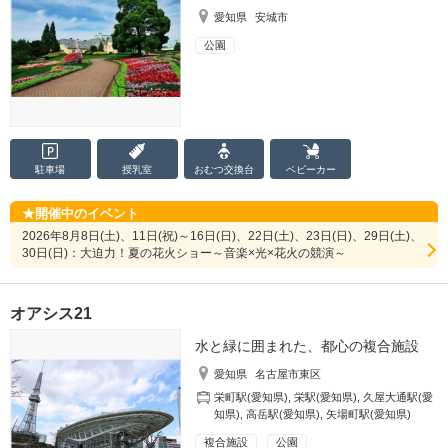
愛知県
安城市
公園
駐車場
授乳室
おむつ
交換台
ベビーカー
開催中のイベント
2026年8月8日(土)、11日(祝)～16日(日)、22日(土)、23日(日)、29日(土)、
30日(日)：大迫力！夏の花火ショー～音楽×光×花火の競演～
オアシス21
水と緑に囲まれた、都心の複合施設
愛知県
名古屋市東区
栄町駅(愛知県)
,
栄駅(愛知県)
,
久屋大通駅(愛
知県)
,
高岳駅(愛知県)
,
矢場町駅(愛知県)
複合施設
公園