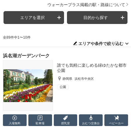
ウォーカープラス掲載の駅・路線について
エリアを選択
目的から探す
全89件中1〜10件
エリアや条件で絞り込む
浜名湖ガーデンパーク
誰でも気軽に楽しめる緑ゆたかな都市
公園
静岡県
浜松市中央区
公園
入場無料
駐車場
授乳室
おむつ
交換台
ベビーカー