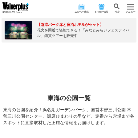
ニュース･連載
おでかけ情報
検 索
メニュー
【臨港パーク席と宿泊ホテルがセット】
花火を間近で堪能できる！「みなとみらいフェスティバ
ル」鑑賞ツアーを販売中
東海の公園一覧
東海の公園を紹介！浜名湖ガーデンパーク、国営木曽三川公園 木
曽三川公園センター、洲原ひまわりの里など、定番から穴場まで各
スポットに直接取材した正確な情報をお届けします。