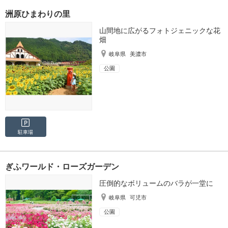
洲原ひまわりの里
山間地に広がるフォトジェニックな花
畑
岐阜県
美濃市
公園
駐車場
ぎふワールド・ローズガーデン
圧倒的なボリュームのバラが一堂に
岐阜県
可児市
公園