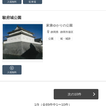
入場無料
駐車場
駿府城公園
家康ゆかりの公園
静岡県
静岡市葵区
公園
城・城跡
入場無料
次の10件
1/9
（全89件中1〜10件）