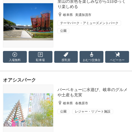
里山の景色を楽しみながら1日ゆっく
り楽しめる
岐阜県
美濃加茂市
テーマパーク・アミューズメントパーク
公園
入場無料
駐車場
授乳室
おむつ
交換台
ベビーカー
オアシスパーク
バーベキューに水遊び、岐阜のグルメ
や土産も充実
岐阜県
各務原市
公園
レジャー・リゾート施設