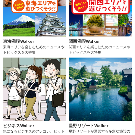
東海満喫Walker
関西満喫Walker
東海エリアを楽しむためのニュースや
関西エリアを楽しむためのニュースや
トピックスを大特集
トピックスを大特集
ビジネスWalker
星野リゾートWalker
気になるビジネスのアレコレ、ヒット
星野リゾートが運営する多彩な施設の