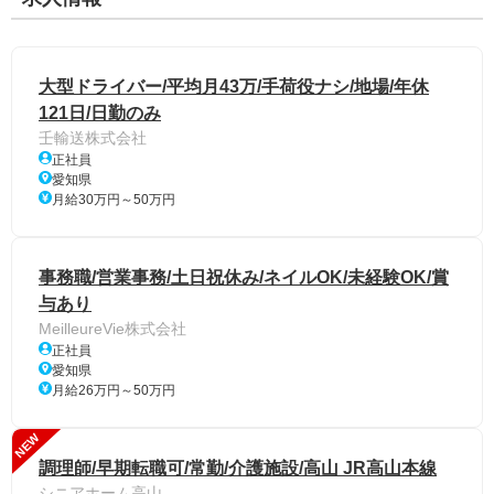
大型ドライバー/平均月43万/手荷役ナシ/地場/年休
121日/日勤のみ
壬輸送株式会社
正社員
愛知県
月給30万円～50万円
事務職/営業事務/土日祝休み/ネイルOK/未経験OK/賞
与あり
MeilleureVie株式会社
正社員
愛知県
月給26万円～50万円
NEW
調理師/早期転職可/常勤/介護施設/高山 JR高山本線
シニアホーム高山