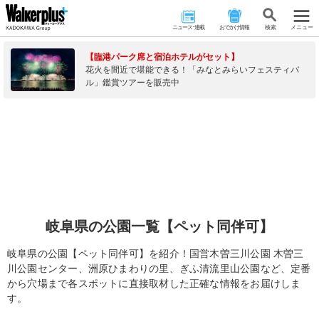
ニュース･連載
おでかけ情報
検 索
メニュー
【臨港パーク席と宿泊ホテルがセット】
花火を間近で堪能できる！「みなとみらいフェスティバ
ル」鑑賞ツアーを販売中
岐阜県の公園一覧【ペット同伴可】
岐阜県の公園【ペット同伴可】を紹介！国営木曽三川公園 木曽三
川公園センター、洲原ひまわりの里、ぎふ清流里山公園など、定番
から穴場まで各スポットに直接取材した正確な情報をお届けしま
す。