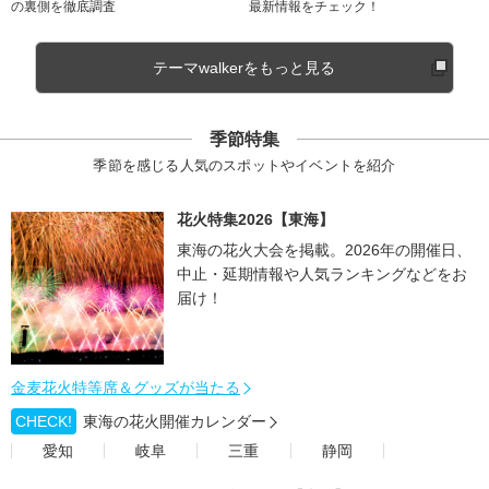
の裏側を徹底調査
最新情報をチェック！
テーマwalkerをもっと見る
季節特集
季節を感じる人気のスポットやイベントを紹介
花火特集2026【東海】
東海の花火大会を掲載。2026年の開催日、
中止・延期情報や人気ランキングなどをお
届け！
金麦花火特等席＆グッズが当たる
CHECK!
東海の花火開催カレンダー
愛知
岐阜
三重
静岡