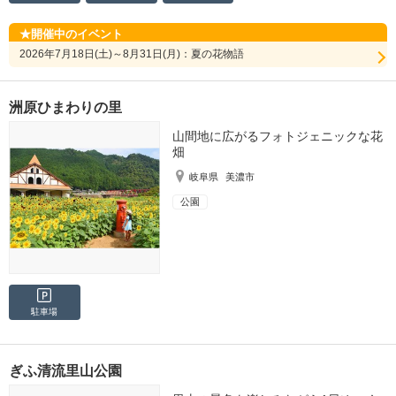
開催中のイベント
2026年7月18日(土)～8月31日(月)：夏の花物語
洲原ひまわりの里
山間地に広がるフォトジェニックな花
畑
岐阜県
美濃市
公園
駐車場
ぎふ清流里山公園