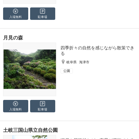
入場無料
駐車場
月見の森
四季折々の自然を感じながら散策でき
る
岐阜県
海津市
公園
入場無料
駐車場
土岐三国山県立自然公園