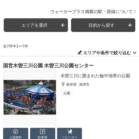
ウォーカープラス掲載の駅・路線について
エリアを選択
目的から探す
全7件中1〜7件
エリアや条件で絞り込む
国営木曽三川公園 木曽三川公園センター
木曽三川に囲まれた輪中地帯の公園
岐阜県
海津市
公園
入場無料
駐車場
ベビーカー