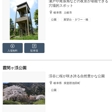
瀬戸や尾張旭などの夜景が堪能できる
穴場的スポット
岐阜県
土岐市
公園
展望台・タワー・橋
入場無料
駐車場
霞間ヶ渓公園
渓谷に桜が咲き誇る自然豊かな公園
岐阜県
揖斐郡池田町
公園