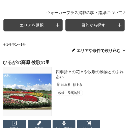
ウォーカープラス掲載の駅・路線について
エリアを選択
目的から探す
全1件中1〜1件
エリアや条件で絞り込む
ひるがの高原 牧歌の里
四季折々の花々や牧場の動物とのふれ
あい
岐阜県
郡上市
牧場・乗馬施設