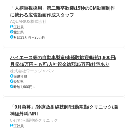
「人柄重視採用」第二新卒歓迎/15秒のCM動画制作
に携わる広告動画作成スタッフ
AQUARIUS株式会社
正社員
愛知県
月給23万円～25万円
ハイエース等の自動車製造/未経験歓迎/時給1,900円/
月収46万円～も可/入社祝金総額35万円/社宅あり
株式会社ワークジャパン
派遣社員
愛知県
時給1,900円～
「9月急募」/診療放射線技師/日勤常勤/クリニック/脳
神経外科/MRI
いけむら脳神経クリニック
正社員