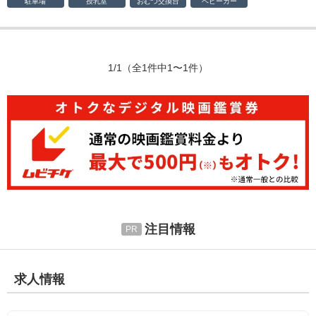
駐車場
授乳室
おむつ
交換台
ベビーカー
1/1
（全1件中1〜1件）
注目情報
求人情報