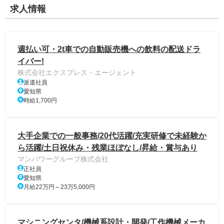
求人情報
週払い可・2t車での自動販売機への飲料の配送ドラ
イバー!
株式会社エクスプレス・エージェント
派遣社員
愛知県
時給1,700円
大手企業での一般事務/20代活躍/充実研修で未経験か
ら活躍/土日祝休み・残業ほぼなし/昇給・賞与あり
マンパワーグループ株式会社
正社員
愛知県
月給22万円～23万5,000円
マシニングセンタ/機械系設計・開発/工作機械メーカ