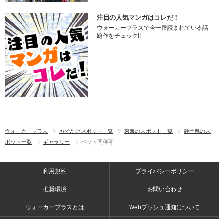
注目の人気マンガはコレだ！
ウォーカープラスで今一番読まれている話
題作をチェック!!
ウォーカープラス
おでかけスポット一覧
東海のスポット一覧
静岡県のス
ポット一覧
ギャラリー
ペット同伴可
利用規約
プライバシーポリシー
推奨環境
お問い合わせ
ウォーカープラスとは
Webプッシュ通知について