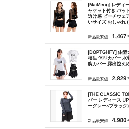
[MaiMeng] レ
ャケット付き パット
透け感 ビーチウェア
いサイズ おしゃれ (J
1,467
新品最安値：
[DOPTGHFY] 
校生 体型カバー 水
腕カバー 露出控えめ
2,829
新品最安値：
[THE CLASSI
バー レディース UPF5
ーグレー×ブラック)
4,980
新品最安値：