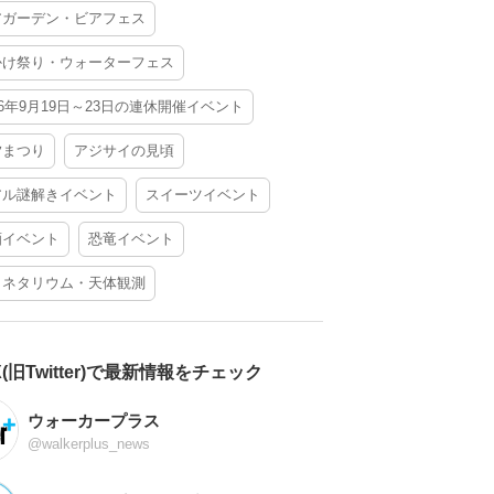
アガーデン・ビアフェス
かけ祭り・ウォーターフェス
26年9月19日～23日の連休開催イベント
夕まつり
アジサイの見頃
アル謎解きイベント
スイーツイベント
酒イベント
恐竜イベント
ラネタリウム・天体観測
X(旧Twitter)で最新情報をチェック
ウォーカープラス
@walkerplus_news