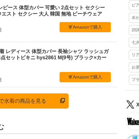
ビ
ンピース 体型カバー 可愛い 2点セット セクシー
エスト セクシー 大人 韓国 無地 ビーチウェア
水
Amazonで購入
円
20
七
ニ水着 レディース 体型カバー 長袖シャツ ラッシュガ
リ
点セットビキニ hys2861 M(9号) ブラック×カー
お
Amazonで購入
プ
円
onで水着の商品を見る
む