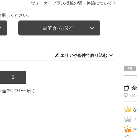
ウォーカープラス掲載の駅・路線について
お探しください。
目的から探す
エリアや条件で絞り込む
1
奈
1（全0件中1〜0件）
8月
な
「
平