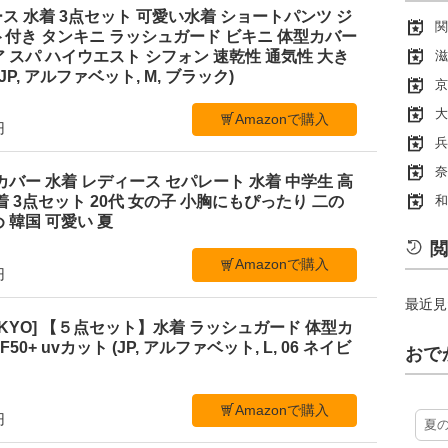
ディース 水着 3点セット 可愛い水着 ショートパンツ ジ
関
付き タンキニ ラッシュガード ビキニ 体型カバー
 スパ ハイウエスト シフォン 速乾性 通気性 大き
滋
P, アルファベット, M, ブラック)
京
大
Amazonで購入
円
兵
奈
体型カバー 水着 レディース セパレート 水着 中学生 高
和
着 3点セット 20代 女の子 小胸にもぴったり 二の
 韓国 可愛い 夏
閲
Amazonで購入
円
最近見
C TOKYO] 【５点セット】水着 ラッシュガード 体型カ
0+ uvカット (JP, アルファベット, L, 06 ネイビ
おで
Amazonで購入
円
夏