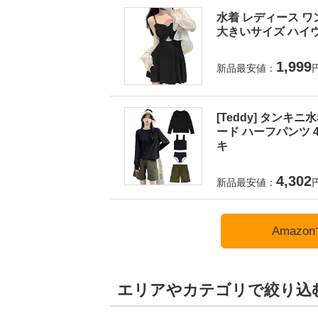
水着 レディース ワ
大きいサイズ ハイウ
1,999
新品最安値：
[Teddy] タンキ
ード ハーフパンツ 4
キ
4,302
新品最安値：
Amaz
エリアやカテゴリで絞り込