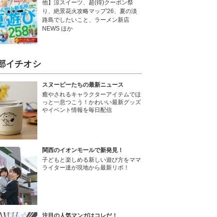
他】涼スイーツ、超(得)クーポン祭
り、絶景花火攻略マップ'26、夏の淡
路島でしたいこと、ラーメン新店
NEWS ほか
部イチオシ
スヌーピーたちの最新ニュース
癒やされるキャラクターアイテムでほ
っと一息つこう！かわいい最新グッズ
やイベント情報を毎日配信
関西のイオンモールで新発見！
子どもと楽しめる新しい遊び方をママ
ライター達が現地から最新リポ！
注目の人気マンガはコレだ！