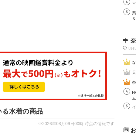
マ
薬
＆
奈
8月
な
天
奈
N
ム
イ
いる水着の商品
※2026年08月09日00時 時点の情報です
お