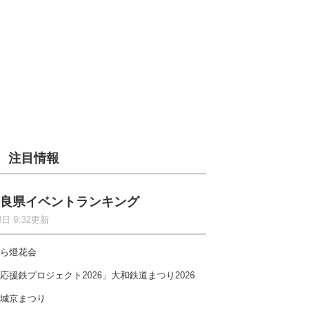
注目情報
良県イベントランキング
8日 9:32更新
ら燈花会
応援鉄プロジェクト2026」大和鉄道まつり2026
城京まつり