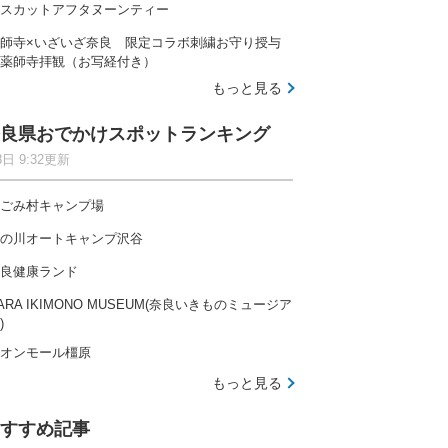
スカットアフタヌーンティー
師寺×いざいざ奈良 限定コラボ刺繍お守り授与
薬師寺拝観（お写経付き）
もっと見る
良県おでかけスポットランキング
8日 9:32更新
ごみ村キャンプ場
の川オートキャンプ沢谷
良健康ランド
ARA IKIMONO MUSEUM(奈良いきものミュージア
)
オンモール橿原
もっと見る
すすめ記事