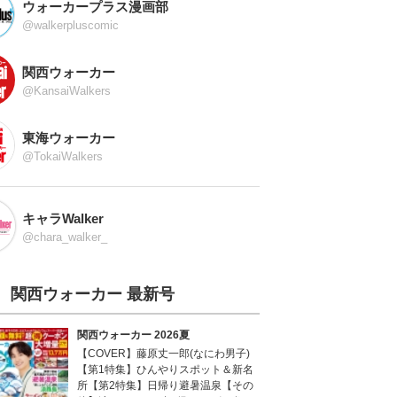
ウォーカープラス漫画部
@walkerpluscomic
関西ウォーカー
@KansaiWalkers
東海ウォーカー
@TokaiWalkers
キャラWalker
@chara_walker_
関西ウォーカー 最新号
関西ウォーカー 2026夏
【COVER】藤原丈一郎(なにわ男子)
【第1特集】ひんやりスポット＆新名
所【第2特集】日帰り避暑温泉【その