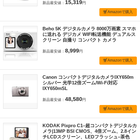
15,319
新品最安値：
円
Amazonで購入
Beho 5K デジタルカメラ 8000万画素 スマホ
に送れる デジカメ WIFI転送機能 デュアルス
クリーン 自撮り コンパクト カメラ
8,999
新品最安値：
円
Amazonで購入
Canon コンパクトデジタルカメラIXY650m
シルバー 光学12倍ズーム/Wi-Fi対応
IXY650mSL
48,580
新品最安値：
円
Amazonで購入
KODAK Pixpro C1–超コンパクトデジタルカ
メラ|13MP BSI CMOS、4倍ズーム、2.8イン
チLCDスクリーン、LEDフラッシュ–茶色