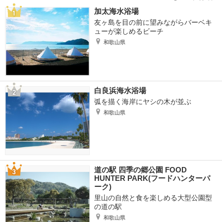
加太海水浴場
友ヶ島を目の前に望みながらバーベキ
ューが楽しめるビーチ
和歌山県
白良浜海水浴場
弧を描く海岸にヤシの木が並ぶ
和歌山県
道の駅 四季の郷公園 FOOD
HUNTER PARK(フードハンターパ
ーク)
里山の自然と食を楽しめる大型公園型
の道の駅
和歌山県