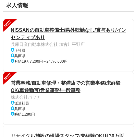
求人情報
NEW
NISSANの自動車整備士/県外転勤なし/賞与あり/イン
センティブあり
兵庫日産自動車株式会社 加古川平野店
正社員
兵庫県
月給19万7,200円～24万6,600円
NEW
営業事務/自動車修理・整備店での営業事務/未経験
OK/車通勤可/営業事務/一般事務
株式会社パソナ
派遣社員
兵庫県
時給1,280円
リサイクル施設の現場スタッフ/未経験OK!月30万以