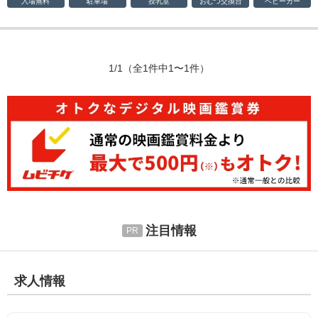
入場無料
駐車場
授乳室
おむつ
交換台
ベビーカー
1/1
（全1件中1〜1件）
注目情報
求人情報