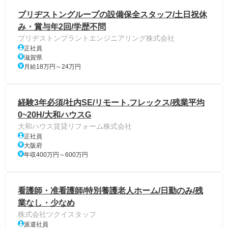
ブリヂストングループの設備保全スタッフ/土日祝休
み・賞与年2回/学歴不問
ブリヂストンプラントエンジニアリング株式会社
正社員
滋賀県
月給18万円～24万円
経験3年必須/社内SE/リモート.フレックス/残業平均
0~20H/大和ハウスG
大和ハウス賃貸リフォーム株式会社
正社員
大阪府
年収400万円～600万円
看護師・准看護師/特別養護老人ホーム/日勤のみ/残
業なし・少なめ
株式会社ツクイスタッフ
派遣社員