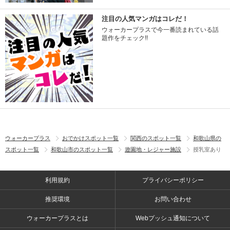
注目の人気マンガはコレだ！
ウォーカープラスで今一番読まれている話
題作をチェック!!
ウォーカープラス
おでかけスポット一覧
関西のスポット一覧
和歌山県の
スポット一覧
和歌山市のスポット一覧
遊園地・レジャー施設
授乳室あり
利用規約
プライバシーポリシー
推奨環境
お問い合わせ
ウォーカープラスとは
Webプッシュ通知について