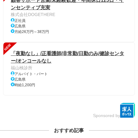
顧客サポート営業/未経験歓迎・年間休日125日・イ
ンセンティブ充実
株式会社DOGETHERE
正社員
広島県
月給26万円～38万円
NEW
「夜勤なし」/正看護師/非常勤/日勤のみ/健診センタ
ー/オンコールなし
福山検診所
アルバイト・パート
広島県
時給1,200円
Sponsored by
おすすめ記事