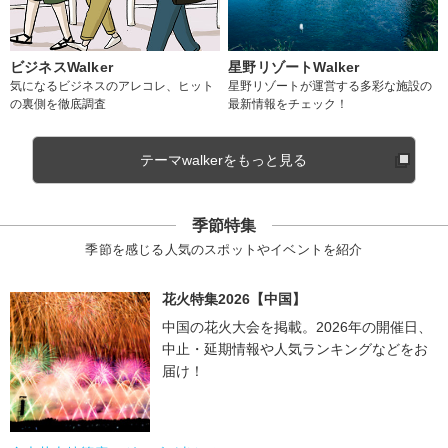
ビジネスWalker
星野リゾートWalker
気になるビジネスのアレコレ、ヒット
星野リゾートが運営する多彩な施設の
の裏側を徹底調査
最新情報をチェック！
テーマwalkerをもっと見る
季節特集
季節を感じる人気のスポットやイベントを紹介
花火特集2026【中国】
中国の花火大会を掲載。2026年の開催日、
中止・延期情報や人気ランキングなどをお
届け！