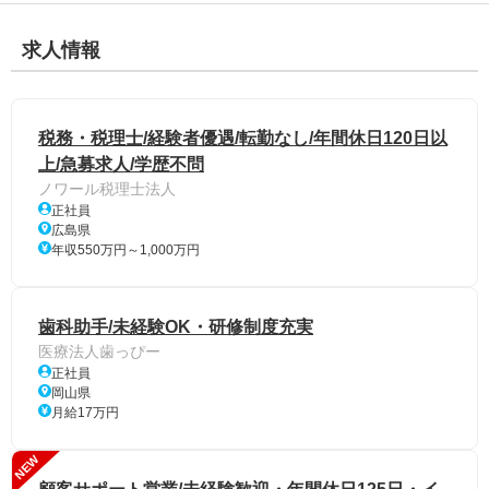
求人情報
税務・税理士/経験者優遇/転勤なし/年間休日120日以
上/急募求人/学歴不問
ノワール税理士法人
正社員
広島県
年収550万円～1,000万円
歯科助手/未経験OK・研修制度充実
医療法人歯っぴー
正社員
岡山県
月給17万円
NEW