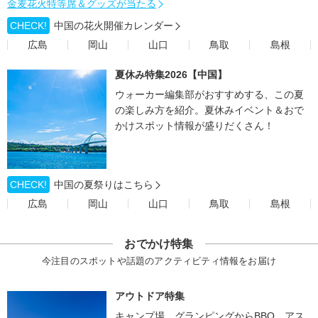
金麦花火特等席＆グッズが当たる
CHECK!
中国の花火開催カレンダー
広島
岡山
山口
鳥取
島根
夏休み特集2026【中国】
ウォーカー編集部がおすすめする、この夏
の楽しみ方を紹介。夏休みイベント＆おで
かけスポット情報が盛りだくさん！
CHECK!
中国の夏祭りはこちら
広島
岡山
山口
鳥取
島根
おでかけ特集
今注目のスポットや話題のアクティビティ情報をお届け
アウトドア特集
キャンプ場、グランピングからBBQ、アス