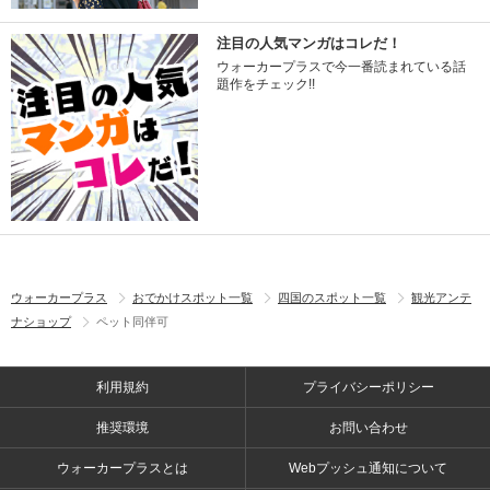
注目の人気マンガはコレだ！
ウォーカープラスで今一番読まれている話
題作をチェック!!
ウォーカープラス
おでかけスポット一覧
四国のスポット一覧
観光アンテ
ナショップ
ペット同伴可
利用規約
プライバシーポリシー
推奨環境
お問い合わせ
ウォーカープラスとは
Webプッシュ通知について