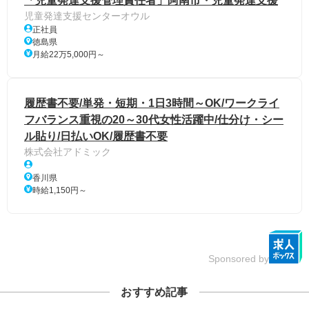
「児童発達支援管理責任者」阿南市・児童発達支援
児童発達支援センターオウル
正社員
徳島県
月給22万5,000円～
履歴書不要/単発・短期・1日3時間～OK/ワークライ
フバランス重視の20～30代女性活躍中/仕分け・シー
ル貼り/日払いOK/履歴書不要
株式会社アドミック
香川県
時給1,150円～
Sponsored by
おすすめ記事