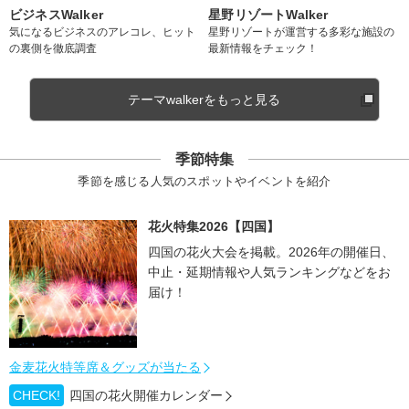
ビジネスWalker
星野リゾートWalker
気になるビジネスのアレコレ、ヒット
星野リゾートが運営する多彩な施設の
の裏側を徹底調査
最新情報をチェック！
テーマwalkerをもっと見る
季節特集
季節を感じる人気のスポットやイベントを紹介
花火特集2026【四国】
四国の花火大会を掲載。2026年の開催日、
中止・延期情報や人気ランキングなどをお
届け！
金麦花火特等席＆グッズが当たる
CHECK!
四国の花火開催カレンダー