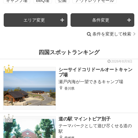
キャンプ場
BBQ場
公園
アウトレットモール
エリア変更
条件変更
条件を変更して検索
四国スポットランキング
2026年8月9日
シーサイドコリドールオートキャン
プ場
瀬戸内海が一望できるキャンプ場
香川県
道の駅 マイントピア別子
テーマパークとして遊び尽くせる道の
駅
愛媛県