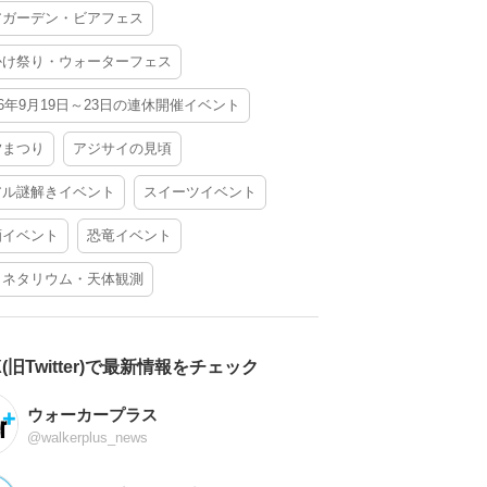
アガーデン・ビアフェス
かけ祭り・ウォーターフェス
26年9月19日～23日の連休開催イベント
夕まつり
アジサイの見頃
アル謎解きイベント
スイーツイベント
酒イベント
恐竜イベント
ラネタリウム・天体観測
X(旧Twitter)で最新情報をチェック
ウォーカープラス
@walkerplus_news