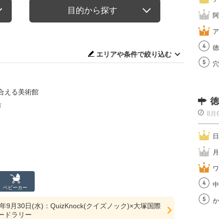
目的から探す
阿
ア
徳
エリアや条件で絞り込む
穴
合える美術館
徳
市
8月
日
月
ワ
中
ベビーカー
か
年9月30日(水)：QuizKnock(クイズノック)×大塚国際
ードラリー