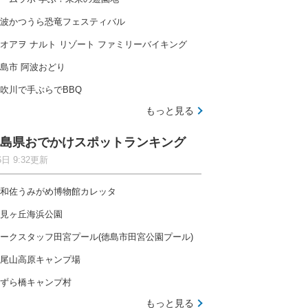
波かつうら恐竜フェスティバル
オアヲ ナルト リゾート ファミリーバイキング
島市 阿波おどり
吹川で手ぶらでBBQ
もっと見る
島県おでかけスポットランキング
6日 9:32更新
和佐うみがめ博物館カレッタ
見ヶ丘海浜公園
ークスタッフ田宮プール(徳島市田宮公園プール)
尾山高原キャンプ場
ずら橋キャンプ村
もっと見る