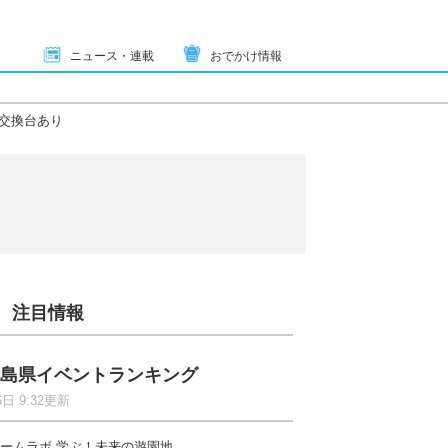
ニュース・連載
おでかけ情報
交換台あり
注目情報
島県イベントランキング
6日 9:32更新
ームラボ 学ぶ！未来の遊園地