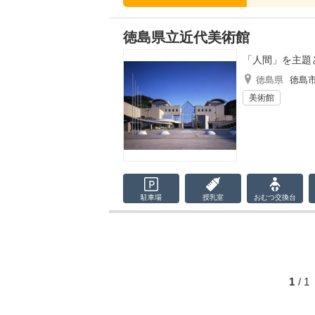
徳島県立近代美術館
「人間」を主題
徳島県
徳島
美術館
駐車場
授乳室
おむつ
交換台
1
/ 