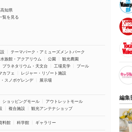
高知県
一覧を見る
施設
テーマパーク・アミューズメントパーク
水族館・アクアリウム
公園
観光農園
プラネタリウム・天文台
工場見学
プール
マカフェ
レジャー・リゾート施設
ー・スノボゲレンデ
展示場
編集
ショッピングモール
アウトレットモール
設
複合施設
観光アンテナショップ
資料館
科学館
ギャラリー