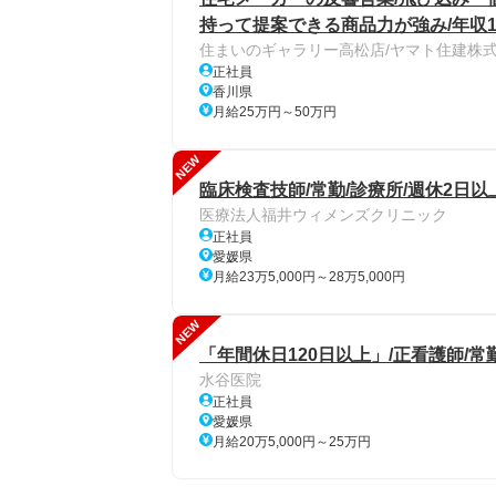
持って提案できる商品力が強み/年収1
住まいのギャラリー高松店/ヤマト住建株
正社員
香川県
月給25万円～50万円
NEW
臨床検査技師/常勤/診療所/週休2日以
医療法人福井ウィメンズクリニック
正社員
愛媛県
月給23万5,000円～28万5,000円
NEW
「年間休日120日以上」/正看護師/常
水谷医院
正社員
愛媛県
月給20万5,000円～25万円