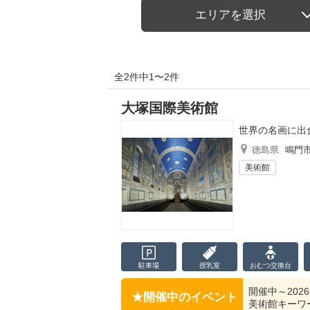
エリアを選択
全2件中1〜2件
大塚国際美術館
世界の名画に出
徳島県
鳴門
美術館
駐車場
授乳室
おむつ
交換台
開催中～2026
開催中のイベント
美術館キーワ