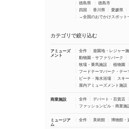
徳島県
徳島市
四国
香川県
愛媛県
→全国のおでかけスポット
カテゴリで絞り込む
全件
遊園地・レジャー
アミューズ
メント
動物園・サファリパーク
牧場・乗馬施設
植物園
フードテーマパーク・テー
ビーチ・海水浴場
スキ
屋内アミューズメント施設
全件
デパート・百貨店
商業施設
ファッションビル・商業施
全件
美術館
博物館・
ミュージア
ム