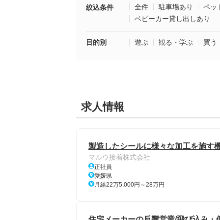
全件
駐車場あり
ペッ
絞込条件
ベビーカー貸し出しあり
目的別
遊ぶ
観る・学ぶ
買う
求人情報
製造したシールに様々な加工を施す機
マルウ接着株式会社
正社員
愛媛県
月給22万5,000円～28万円
住宅メーカーの反響営業/飛び込み・個