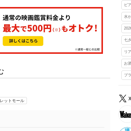
ビ
水
20
七
リ
お
む
プ
レットモール