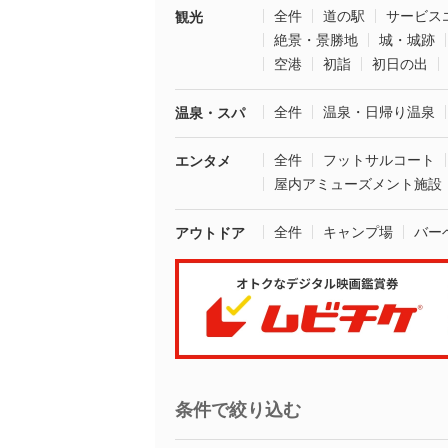
全件
道の駅
サービス
観光
絶景・景勝地
城・城跡
空港
初詣
初日の出
全件
温泉・日帰り温泉
温泉・スパ
全件
フットサルコート
エンタメ
屋内アミューズメント施設
全件
キャンプ場
バー
アウトドア
条件で絞り込む