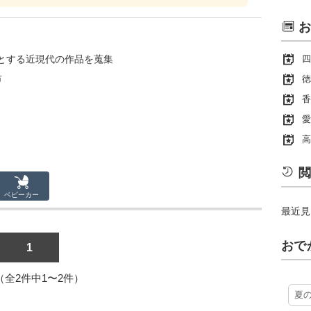
お
とする近現代の作品を蒐集
四
市
徳
香
愛
高
閲
ベビーカー
最近見
おで
1
1（全2件中1〜2件）
夏