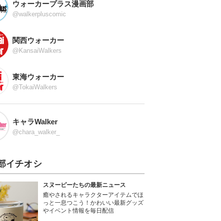
ウォーカープラス漫画部
@walkerpluscomic
関西ウォーカー
@KansaiWalkers
東海ウォーカー
@TokaiWalkers
キャラWalker
@chara_walker_
部イチオシ
スヌーピーたちの最新ニュース
癒やされるキャラクターアイテムでほ
っと一息つこう！かわいい最新グッズ
やイベント情報を毎日配信