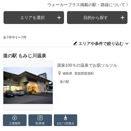
ウォーカープラス掲載の駅・路線について
エリアを選択
目的から探す
全7件中1〜7件
エリアや条件で絞り込む
道の駅 もみじ川温泉
源泉100％の温泉でお肌ツルツル
徳島県
那賀郡那賀町
道の駅
入場無料
駐車場
おむつ
交換台