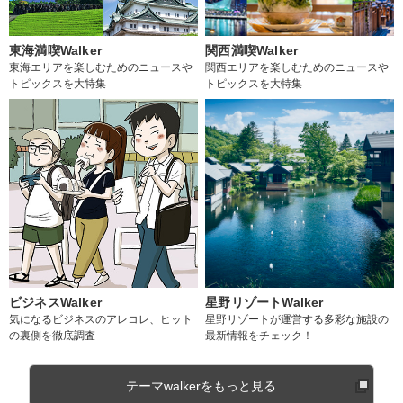
東海満喫Walker
関西満喫Walker
東海エリアを楽しむためのニュースや
関西エリアを楽しむためのニュースや
トピックスを大特集
トピックスを大特集
ビジネスWalker
星野リゾートWalker
気になるビジネスのアレコレ、ヒット
星野リゾートが運営する多彩な施設の
の裏側を徹底調査
最新情報をチェック！
テーマwalkerをもっと見る