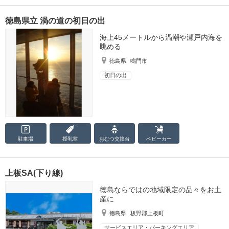
徳島県立 渦の道の初日の出
海上45メートルから渦潮や瀬戸内海を
眺める
徳島県
鳴門市
初日の出
駐車場
授乳室
おむつ
交換台
ベビーカー
上板SA(下り線)
徳島ならではの地域限定の品々をお土
産に
徳島県
板野郡上板町
サービスエリア・パーキングエリア