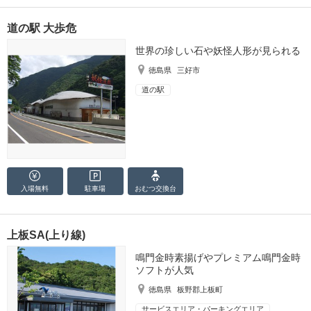
道の駅 大歩危
世界の珍しい石や妖怪人形が見られる
徳島県
三好市
道の駅
入場無料
駐車場
おむつ
交換台
上板SA(上り線)
鳴門金時素揚げやプレミアム鳴門金時
ソフトが人気
徳島県
板野郡上板町
サービスエリア・パーキングエリア