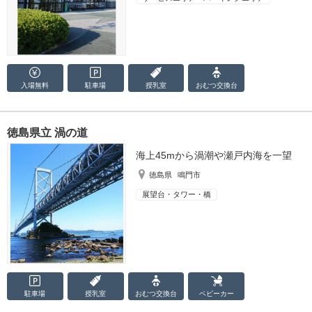
入場無料
駐車場
授乳室
おむつ
交換台
徳島県立 渦の道
海上45mから渦潮や瀬戸内海を一望
徳島県
鳴門市
展望台・タワー・橋
駐車場
授乳室
おむつ
交換台
ベビーカー