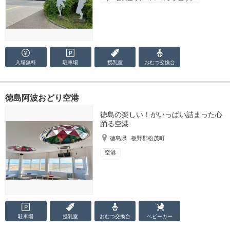
入場無料
駐車場
授乳室
おむつ
交換台
徳島阿波おどり空港
徳島の楽しい！がいっぱい詰まった心
踊る空港
徳島県
板野郡松茂町
空港
駐車場
授乳室
おむつ
交換台
ベビーカー