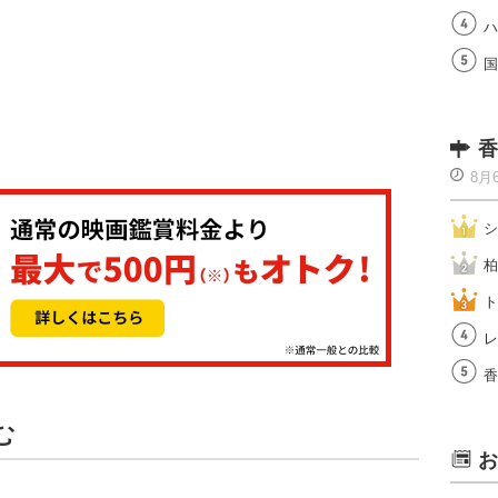
ハ
国
香
8月
シ
柏
ト
レ
香
む
お