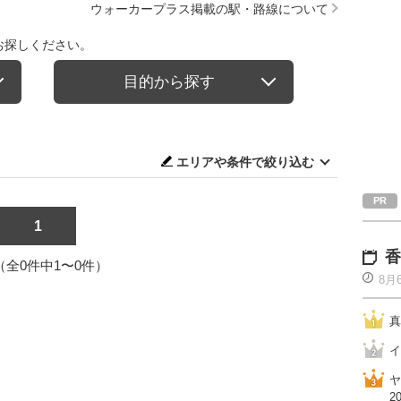
ウォーカープラス掲載の駅・路線について
お探しください。
目的から探す
エリアや条件で絞り込む
1
香
1（全0件中1〜0件）
8月
真
イ
ヤ
2