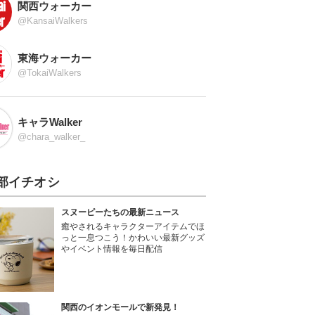
関西ウォーカー
@KansaiWalkers
東海ウォーカー
@TokaiWalkers
キャラWalker
@chara_walker_
部イチオシ
スヌーピーたちの最新ニュース
癒やされるキャラクターアイテムでほ
っと一息つこう！かわいい最新グッズ
やイベント情報を毎日配信
関西のイオンモールで新発見！