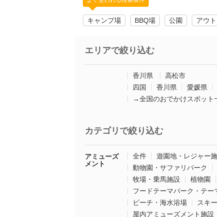
よく使われる検索条件
キャンプ場
BBQ場
公園
アウト
エリアで絞り込む
香川県
高松市
四国
香川県
愛媛県
→全国のおでかけスポット
カテゴリで絞り込む
全件
遊園地・レジャー
アミューズ
メント
動物園・サファリパーク
牧場・乗馬施設
植物園
フードテーマパーク・テー
ビーチ・海水浴場
スキ
屋内アミューズメント施設