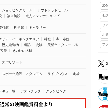
20
ショッピングモール
アウトレットモール
七
設
複合施設
観光アンテナショップ
リ
資料館
科学館
ギャラリー
お
エリア・パーキングエリア
神社
寺・寺院
プ
歴史建造物
遺跡
史跡
展望台・タワー・橋
夜景
その他の名所
スパリゾート
スポーツ施設・スタジアム
ライブハウス
劇場
ベキュー場
アスレチック
グランピング