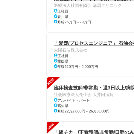
医療法人社団有隣会 溝渕クリニック
正社員
香川県
月給25万円～29万円
「愛媛/プロセスエンジニア」 石油会
太陽石油株式会社
正社員
愛媛県
年収610万円～2,000万円
NEW
臨床検査技師/非常勤・週3日以上/病
社会医療法人長生会 大井田病院
アルバイト・パート
高知県
月給22万2,000円～26万8,000円
NEW
「駅チカ」/正看護師/非常勤/日勤のみ