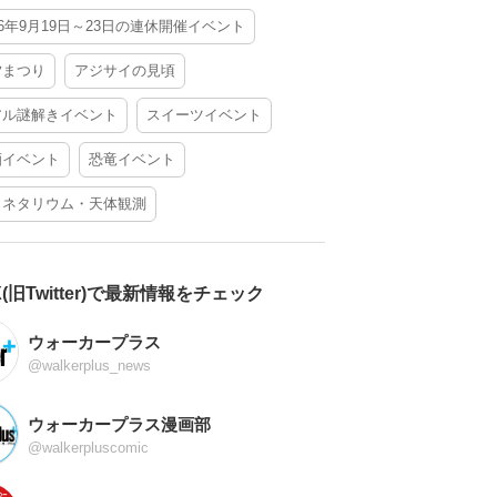
26年9月19日～23日の連休開催イベント
夕まつり
アジサイの見頃
アル謎解きイベント
スイーツイベント
酒イベント
恐竜イベント
ラネタリウム・天体観測
X(旧Twitter)で最新情報をチェック
ウォーカープラス
@walkerplus_news
ウォーカープラス漫画部
@walkerpluscomic