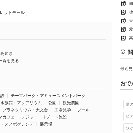
四
徳
レットモール
香
愛
高
閲
高知県
一覧を見る
最近見
おで
施設
テーマパーク・アミューズメントパーク
水族館・アクアリウム
公園
観光農園
夏
プラネタリウム・天文台
工場見学
プール
ビ
マカフェ
レジャー・リゾート施設
ー・スノボゲレンデ
展示場
水