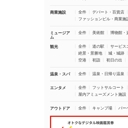
全件
デパート・百貨店
商業施設
ファッションビル・商業施
全件
美術館
博物館・
ミュージア
ム
全件
道の駅
サービス
観光
絶景・景勝地
城・城跡
空港
初詣
初日の出
全件
温泉・日帰り温泉
温泉・スパ
全件
フットサルコート
エンタメ
屋内アミューズメント施設
全件
キャンプ場
バー
アウトドア