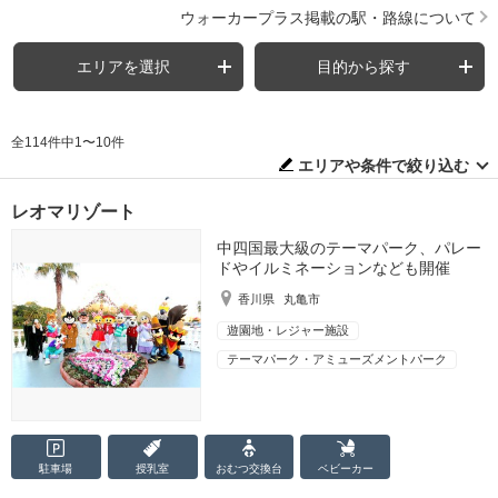
ウォーカープラス掲載の駅・路線について
エリアを選択
目的から探す
全114件中1〜10件
エリアや条件で絞り込む
レオマリゾート
中四国最大級のテーマパーク、パレー
ドやイルミネーションなども開催
香川県
丸亀市
遊園地・レジャー施設
テーマパーク・アミューズメントパーク
駐車場
授乳室
おむつ
交換台
ベビーカー