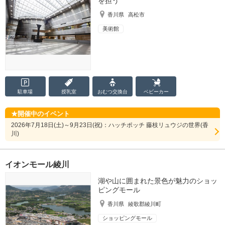
を担う
香川県
高松市
美術館
駐車場
授乳室
おむつ
交換台
ベビーカー
開催中のイベント
2026年7月18日(土)～9月23日(祝)：ハッチポッチ 藤枝リュウジの世界(香
川)
イオンモール綾川
湖や山に囲まれた景色が魅力のショッ
ピングモール
香川県
綾歌郡綾川町
ショッピングモール