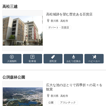
高松三越
高松城跡を望む歴史ある百貨店
香川県
高松市
デパート・百貨店
入場無料
駐車場
授乳室
おむつ
交換台
ベビーカー
公渕森林公園
広大な池のほとりで四季折々の花々を
観賞
香川県
高松市
公園
アスレチック