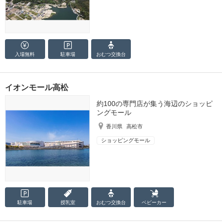
入場無料
駐車場
おむつ
交換台
イオンモール高松
約100の専門店が集う海辺のショッピ
ングモール
香川県
高松市
ショッピングモール
駐車場
授乳室
おむつ
交換台
ベビーカー