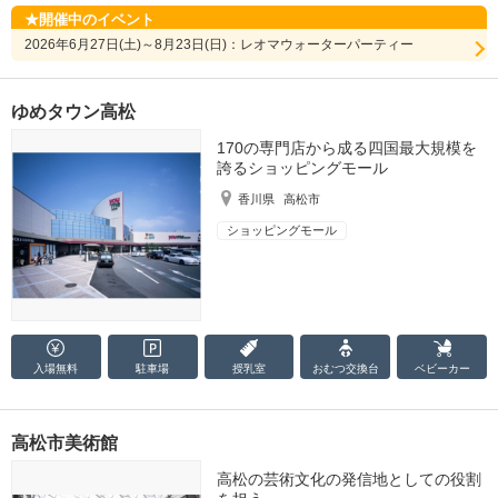
開催中のイベント
2026年6月27日(土)～8月23日(日)：レオマウォーターパーティー
ゆめタウン高松
170の専門店から成る四国最大規模を
誇るショッピングモール
香川県
高松市
ショッピングモール
入場無料
駐車場
授乳室
おむつ
交換台
ベビーカー
高松市美術館
高松の芸術文化の発信地としての役割