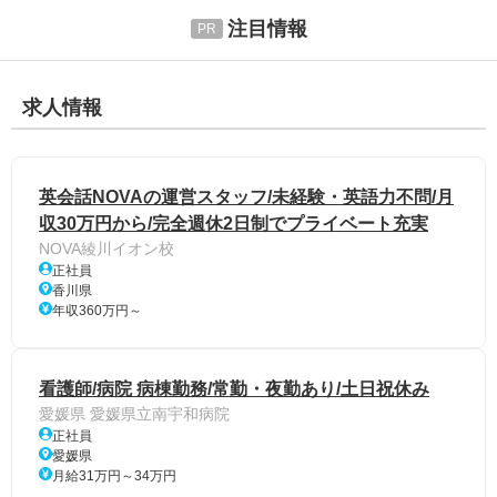
注目情報
求人情報
英会話NOVAの運営スタッフ/未経験・英語力不問/月
収30万円から/完全週休2日制でプライベート充実
NOVA綾川イオン校
正社員
香川県
年収360万円～
看護師/病院 病棟勤務/常勤・夜勤あり/土日祝休み
愛媛県 愛媛県立南宇和病院
正社員
愛媛県
月給31万円～34万円