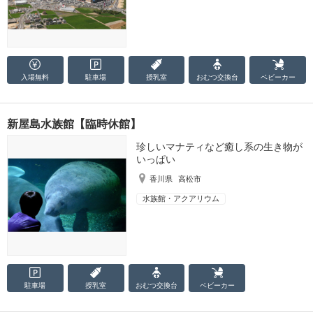
入場無料
駐車場
授乳室
おむつ
交換台
ベビーカー
新屋島水族館【臨時休館】
珍しいマナティなど癒し系の生き物が
いっぱい
香川県
高松市
水族館・アクアリウム
駐車場
授乳室
おむつ
交換台
ベビーカー