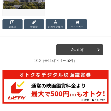
駐車場
授乳室
おむつ
交換台
ベビーカー
次の10件
1/12
（全114件中1〜10件）