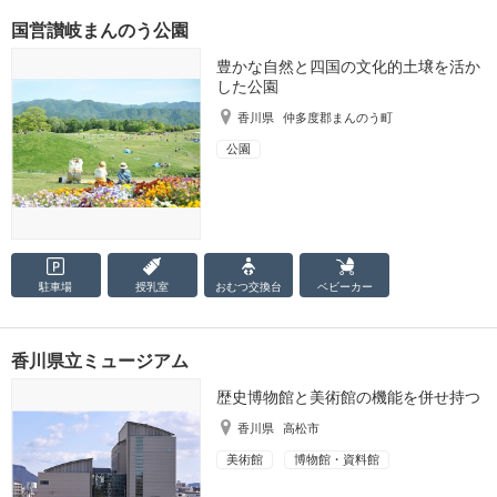
国営讃岐まんのう公園
豊かな自然と四国の文化的土壌を活か
した公園
香川県
仲多度郡まんのう町
公園
駐車場
授乳室
おむつ
交換台
ベビーカー
香川県立ミュージアム
歴史博物館と美術館の機能を併せ持つ
香川県
高松市
美術館
博物館・資料館