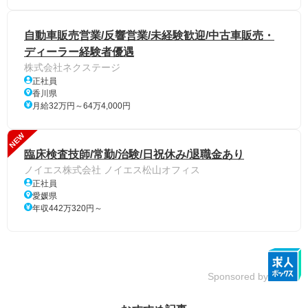
自動車販売営業/反響営業/未経験歓迎/中古車販売・
ディーラー経験者優遇
株式会社ネクステージ
正社員
香川県
月給32万円～64万4,000円
NEW
臨床検査技師/常勤/治験/日祝休み/退職金あり
ノイエス株式会社 ノイエス松山オフィス
正社員
愛媛県
年収442万320円～
Sponsored by