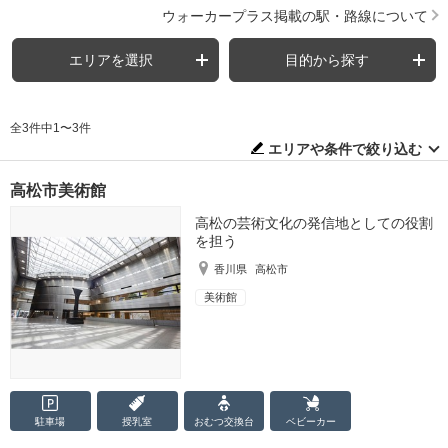
ウォーカープラス掲載の駅・路線について
エリアを選択
目的から探す
全3件中1〜3件
エリアや条件で絞り込む
高松市美術館
高松の芸術文化の発信地としての役割
を担う
香川県
高松市
美術館
駐車場
授乳室
おむつ
交換台
ベビーカー