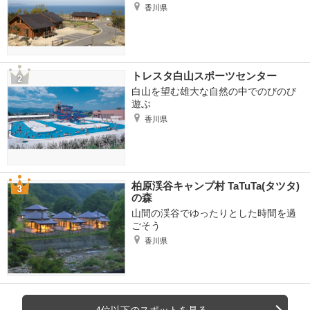
香川県
トレスタ白山スポーツセンター
白山を望む雄大な自然の中でのびのび
遊ぶ
香川県
柏原渓谷キャンプ村 TaTuTa(タツタ)
の森
山間の渓谷でゆったりとした時間を過
ごそう
香川県