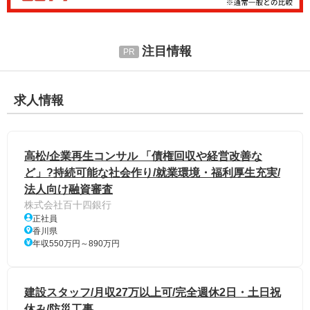
注目情報
求人情報
高松/企業再生コンサル 「債権回収や経営改善な
ど」?持続可能な社会作り/就業環境・福利厚生充実/
法人向け融資審査
株式会社百十四銀行
正社員
香川県
年収550万円～890万円
建設スタッフ/月収27万以上可/完全週休2日・土日祝
休み/防災工事