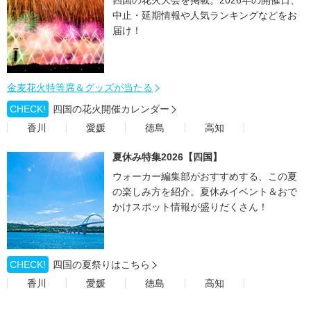
中止・延期情報や人気ランキングなどをお
届け！
金麦花火特等席＆グッズが当たる
CHECK!
四国の花火開催カレンダー
香川
愛媛
徳島
高知
夏休み特集2026【四国】
ウォーカー編集部がおすすめする、この夏
の楽しみ方を紹介。夏休みイベント＆おで
かけスポット情報が盛りだくさん！
CHECK!
四国の夏祭りはこちら
香川
愛媛
徳島
高知