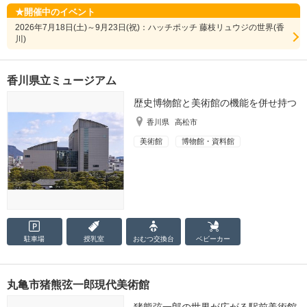
開催中のイベント
2026年7月18日(土)～9月23日(祝)：ハッチポッチ 藤枝リュウジの世界(香
川)
香川県立ミュージアム
歴史博物館と美術館の機能を併せ持つ
香川県
高松市
美術館
博物館・資料館
駐車場
授乳室
おむつ
交換台
ベビーカー
丸亀市猪熊弦一郎現代美術館