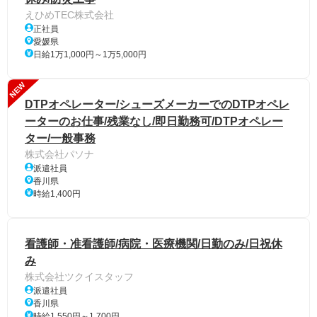
えひめTEC株式会社
正社員
愛媛県
日給1万1,000円～1万5,000円
NEW
DTPオペレーター/シューズメーカーでのDTPオペレ
ーターのお仕事/残業なし/即日勤務可/DTPオペレー
ター/一般事務
株式会社パソナ
派遣社員
香川県
時給1,400円
看護師・准看護師/病院・医療機関/日勤のみ/日祝休
み
株式会社ツクイスタッフ
派遣社員
香川県
時給1,550円～1,700円