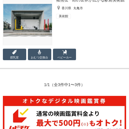
猪熊弦一郎の世界が広がる駅前美術館
香川県
丸亀市
美術館
授乳室
おむつ
交換台
ベビーカー
1/1
（全3件中1〜3件）