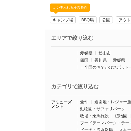
よく使われる検索条件
キャンプ場
BBQ場
公園
アウト
エリアで絞り込む
愛媛県
松山市
四国
香川県
愛媛県
→全国のおでかけスポット
カテゴリで絞り込む
全件
遊園地・レジャー
アミューズ
メント
動物園・サファリパーク
牧場・乗馬施設
植物園
フードテーマパーク・テー
ビーチ・海水浴場
スキ