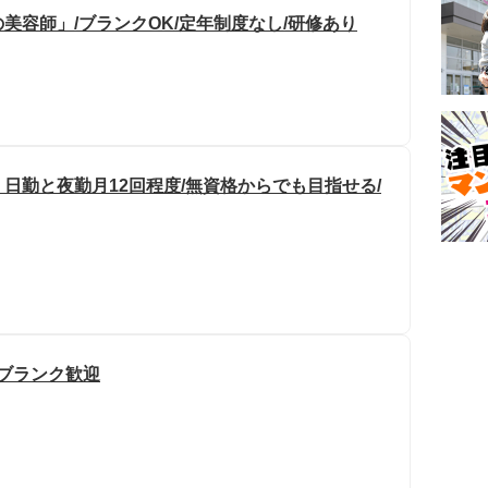
美容師」/ブランクOK/定年制度なし/研修あり
日勤と夜勤月12回程度/無資格からでも目指せる/
/ブランク歓迎