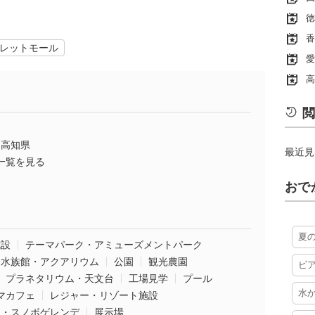
徳
香
レットモール
愛
高
閲
高知県
最近見
一覧を見る
おで
夏
施設
テーマパーク・アミューズメントパーク
水族館・アクアリウム
公園
観光農園
ビ
プラネタリウム・天文台
工場見学
プール
水
マカフェ
レジャー・リゾート施設
ー・スノボゲレンデ
展示場