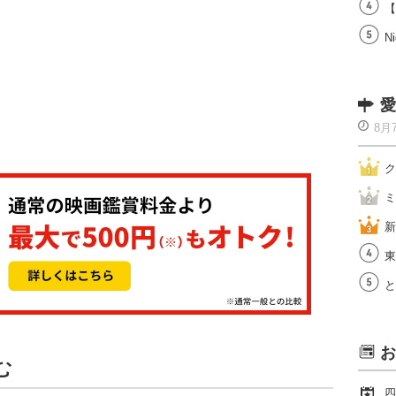
【
Ni
愛
8月
ク
ミ
新
東
と
お
む
四