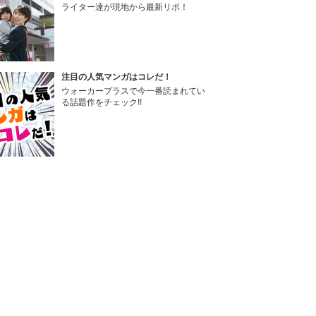
ライター達が現地から最新リポ！
注目の人気マンガはコレだ！
ウォーカープラスで今一番読まれてい
る話題作をチェック!!