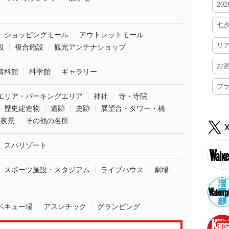
20
七
ショッピングモール
アウトレットモール
リ
設
複合施設
観光アンテナショップ
お
資料館
科学館
ギャラリー
プ
エリア・パーキングエリア
神社
寺・寺院
歴史建造物
遺跡
史跡
展望台・タワー・橋
夜景
その他の名所
スパリゾート
スポーツ施設・スタジアム
ライブハウス
劇場
ベキュー場
アスレチック
グランピング