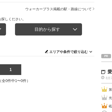
ウォーカープラス掲載の駅・路線について
お探しください。
目的から探す
エリアや条件で絞り込む
1
愛
8月
1（全0件中1〜0件）
第
光
砥