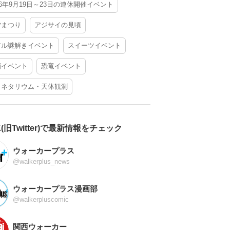
26年9月19日～23日の連休開催イベント
夕まつり
アジサイの見頃
アル謎解きイベント
スイーツイベント
酒イベント
恐竜イベント
ラネタリウム・天体観測
X(旧Twitter)で最新情報をチェック
ウォーカープラス
@walkerplus_news
ウォーカープラス漫画部
@walkerpluscomic
関西ウォーカー