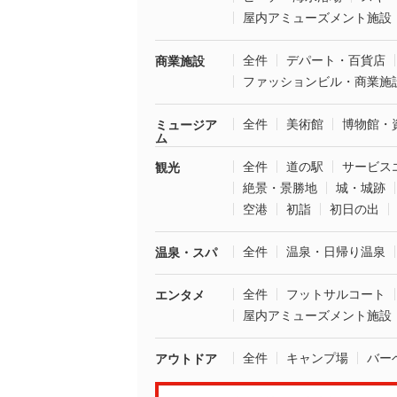
屋内アミューズメント施設
全件
デパート・百貨店
商業施設
ファッションビル・商業施
全件
美術館
博物館・
ミュージア
ム
全件
道の駅
サービス
観光
絶景・景勝地
城・城跡
空港
初詣
初日の出
全件
温泉・日帰り温泉
温泉・スパ
全件
フットサルコート
エンタメ
屋内アミューズメント施設
全件
キャンプ場
バー
アウトドア