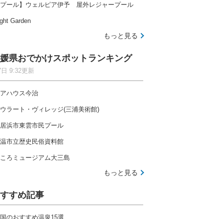
プール】ウェルピア伊予 屋外レジャープール
ght Garden
もっと見る
媛県おでかけスポットランキング
7日 9:32更新
アハウス今治
ウラート・ヴィレッジ(三浦美術館)
居浜市東雲市民プール
温市立歴史民俗資料館
ころミュージアム大三島
もっと見る
すすめ記事
国のおすすめ温泉15選