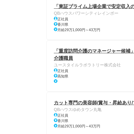
「東証プライム上場企業で安定収入の
QBハウスパワーシティレインボー
正社員
香川県
月給29万1,000円～43万円
「重度訪問介護のマネージャー候補」
介護職員
ユースタイルラボラトリー株式会社
正社員
高知県
カット専門の美容師/賞与・昇給あり
QBハウスゆめタウン丸亀
正社員
香川県
月給29万1,000円～43万円