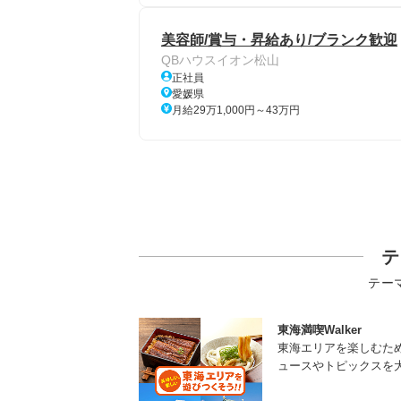
美容師/賞与・昇給あり/ブランク歓迎
QBハウスイオン松山
正社員
愛媛県
月給29万1,000円～43万円
テ
テー
東海満喫Walker
東海エリアを楽しむた
ュースやトピックスを