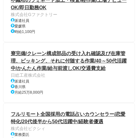
不織布のラミネート加工・検査/軽作業/工場デビュー
OK/即日勤務OK
株式会社Gファクトリー
派遣社員
愛媛県
時給1,100円
寮完備/クレーン構成部品の受け入れ確認及び在庫管
理、ピッキング、それに付随する作業/40～50代活躍
中/かんたん作業/給与前渡しOK/交通費支給
日総工産株式会社
派遣社員
香川県
月給25万8,000円
フルリモート全国採用の電話占いカウンセラー/恋愛
特化/20代後半から50代活躍中/経験者優遇
株式会社ピクシィ
業務委託