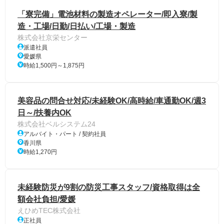
「寮完備」電池材料の製造オペレーター/即入寮/製
造・工場/日勤/日払い/工場・製造
株式会社京栄センター
派遣社員
愛媛県
時給1,500円～1,875円
美容品の問合せ対応/未経験OK/高時給/車通勤OK/週3
日～/扶養内OK
株式会社ベルシステム24
アルバイト・パート / 契約社員
香川県
時給1,270円
未経験防災が9割の防災工事スタッフ/資格取得は全
額会社負担/愛媛
えひめTEC株式会社
正社員