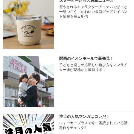
スヌーピーたちの最新ニュース
癒やされるキャラクターアイテムでほっと
一息つこう！かわいい最新グッズやイベン
ト情報を毎日配信
関西のイオンモールで新発見！
子どもと楽しめる新しい遊び方をママライ
ター達が現地から最新リポ！
注目の人気マンガはコレだ！
ウォーカープラスで今一番読まれている話
題作をチェック!!