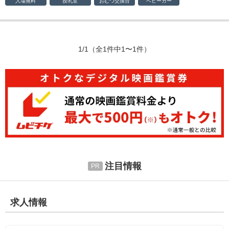
入場無料
授乳室
おむつ
交換台
ベビーカー
1/1
（全1件中1〜1件）
注目情報
求人情報