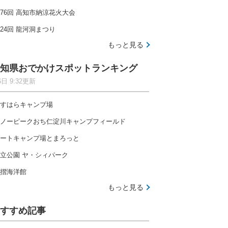
76回 高知市納涼花火大会
24回 龍河洞まつり
もっと見る
知県おでかけスポットランキング
6日 9:32更新
すはらキャンプ場
ノーピークおち仁淀川キャンプフィールド
ートキャンプ場とまろっと
立公園 ヤ・シィパーク
摺海洋館
もっと見る
すすめ記事