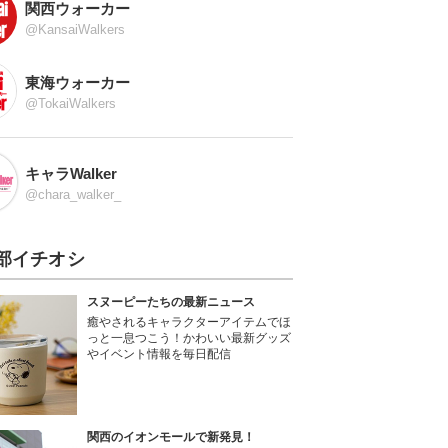
関西ウォーカー
@KansaiWalkers
東海ウォーカー
@TokaiWalkers
キャラWalker
@chara_walker_
部イチオシ
スヌーピーたちの最新ニュース
癒やされるキャラクターアイテムでほ
っと一息つこう！かわいい最新グッズ
やイベント情報を毎日配信
関西のイオンモールで新発見！