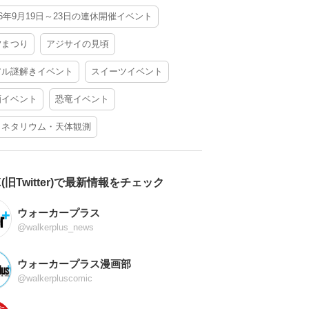
26年9月19日～23日の連休開催イベント
夕まつり
アジサイの見頃
アル謎解きイベント
スイーツイベント
酒イベント
恐竜イベント
ラネタリウム・天体観測
X(旧Twitter)で最新情報をチェック
ウォーカープラス
@walkerplus_news
ウォーカープラス漫画部
@walkerpluscomic