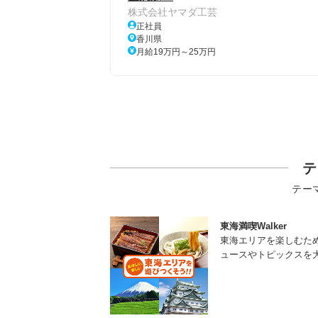
株式会社ヤマダ工芸
正社員
香川県
月給19万円～25万円
テ
テー
東海満喫Walker
東海エリアを楽しむた
ュースやトピックスを