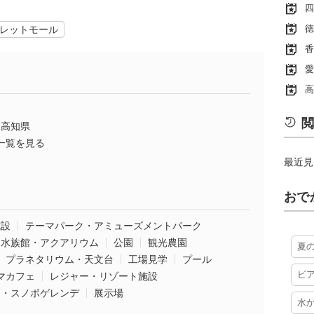
四
徳
レットモール
香
愛
高
閲
高知県
一覧を見る
最近見
おで
施設
テーマパーク・アミューズメントパーク
水族館・アクアリウム
公園
観光農園
夏
プラネタリウム・天文台
工場見学
プール
ビ
マカフェ
レジャー・リゾート施設
ー・スノボゲレンデ
展示場
水