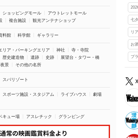
20
ショッピングモール
アウトレットモール
七
設
複合施設
観光アンテナショップ
リ
資料館
科学館
ギャラリー
お
エリア・パーキングエリア
神社
寺・寺院
プ
歴史建造物
遺跡
史跡
展望台・タワー・橋
夜景
その他の名所
スパリゾート
スポーツ施設・スタジアム
ライブハウス
劇場
ベキュー場
アスレチック
グランピング