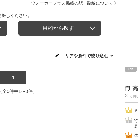
ウォーカープラス掲載の駅・路線について
お探しください。
目的から探す
エリアや条件で絞り込む
1
高
1（全0件中1〜0件）
8月
ま
特
界
体