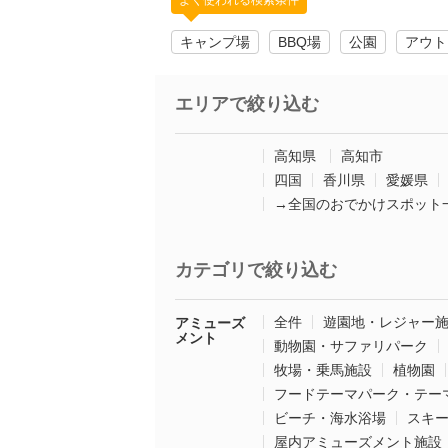
よく使われる検索条件
キャンプ場
BBQ場
公園
アウト
エリアで絞り込む
高知県
高知市
四国
香川県
愛媛県
→全国のおでかけスポット
カテゴリで絞り込む
全件
遊園地・レジャー
アミューズ
メント
動物園・サファリパーク
牧場・乗馬施設
植物園
フードテーマパーク・テー
ビーチ・海水浴場
スキ
屋内アミューズメント施設