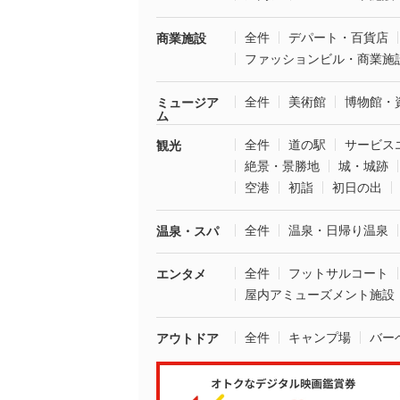
全件
デパート・百貨店
商業施設
ファッションビル・商業施
全件
美術館
博物館・
ミュージア
ム
全件
道の駅
サービス
観光
絶景・景勝地
城・城跡
空港
初詣
初日の出
全件
温泉・日帰り温泉
温泉・スパ
全件
フットサルコート
エンタメ
屋内アミューズメント施設
全件
キャンプ場
バー
アウトドア