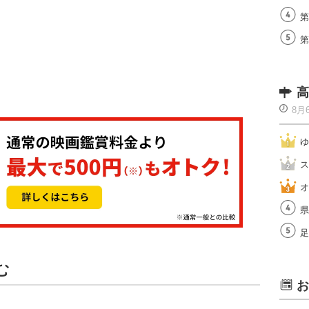
第
第
高
8月
ゆ
ス
オ
県
足
む
お