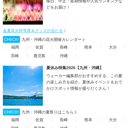
催日、中止・延期情報や人気ランキングな
どをお届け！
金麦花火特等席＆グッズが当たる
CHECK!
九州・沖縄の花火開催カレンダー
福岡
佐賀
長崎
熊本
大分
宮崎
鹿児島
沖縄
夏休み特集2026【九州・沖縄】
ウォーカー編集部がおすすめする、この夏
の楽しみ方を紹介。夏休みイベント＆おで
かけスポット情報が盛りだくさん！
CHECK!
九州・沖縄の夏祭りはこちら
福岡
佐賀
長崎
熊本
大分