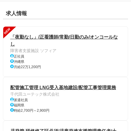
求人情報
NEW
「夜勤なし」/正看護師/常勤/日勤のみ/オンコールな
し
障害者支援施設 ソフィア
正社員
沖縄県
月給22万1,200円
配管施工管理 LNG受入基地建設/配管工事管理業務
千代田ユーテック株式会社
派遣社員
福岡県
時給2,700円～2,900円