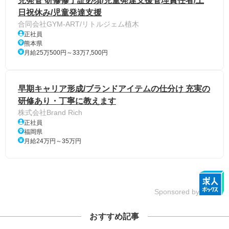
児発管 研修修了証必須/児童発達支援管理責任者/土
日祝休み/児童発達支援
合同会社GYM-ART/リトルジェム植木
正社員
熊本県
月給25万500円～33万7,500円
早期キャリア形成/ブランドアイテムの仕分け 充実の
研修あり・丁寧に教えます
株式会社Brand Rich
正社員
福岡県
月給24万円～35万円
Sponsored by
おすすめ記事