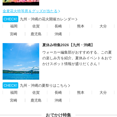
金麦花火特等席＆グッズが当たる
CHECK!
九州・沖縄の花火開催カレンダー
福岡
佐賀
長崎
熊本
大分
宮崎
鹿児島
沖縄
夏休み特集2026【九州・沖縄】
ウォーカー編集部がおすすめする、この夏
の楽しみ方を紹介。夏休みイベント＆おで
かけスポット情報が盛りだくさん！
CHECK!
九州・沖縄の夏祭りはこちら
福岡
佐賀
長崎
熊本
大分
宮崎
鹿児島
沖縄
おでかけ特集