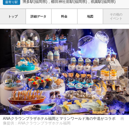
博多駅(福岡県)
,
櫛田神社前駅(福岡県)
,
祇園駅(福岡県)
最寄り駅
その他の
トップ
詳細データ
料金
地図
イベント
ANAクラウンプラザホテル福岡とマリンワールド海の中道がコラボ
画
像提供：ANAクラウンプラザホテル福岡