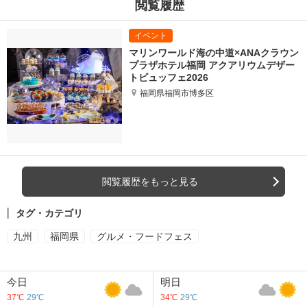
閲覧履歴
マリンワールド海の中道×ANAクラウン
プラザホテル福岡 アクアリウムデザー
トビュッフェ2026
福岡県福岡市博多区
閲覧履歴をもっと見る
タグ・カテゴリ
九州
福岡県
グルメ・フードフェス
今日
明日
37℃
29℃
34℃
29℃