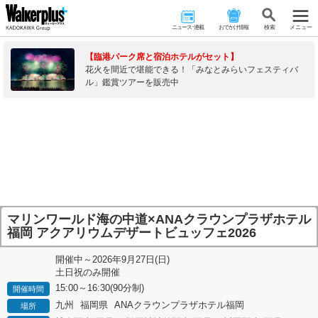
ニュース･連載
おでかけ情報
検 索
メニュー
【臨港パーク席と宿泊ホテルがセット】
花火を間近で堪能できる！「みなとみらいフェスティバ
ル」鑑賞ツアーを販売中
マリンワールド海の中道×ANAクラウンプラザホテル
福岡 アクアリウムデザートビュッフェ2026
開催中～2026年9月27日(日)
土日祝のみ開催
15:00～16:30(90分制)
開催時間
九州
福岡県
ANAクラウンプラザホテル福岡
場所