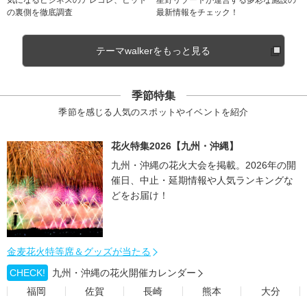
気になるビジネスのアレコレ、ヒット
星野リゾートが運営する多彩な施設の
の裏側を徹底調査
最新情報をチェック！
テーマwalkerをもっと見る
季節特集
季節を感じる人気のスポットやイベントを紹介
花火特集2026【九州・沖縄】
九州・沖縄の花火大会を掲載。2026年の開
催日、中止・延期情報や人気ランキングな
どをお届け！
金麦花火特等席＆グッズが当たる
CHECK!
九州・沖縄の花火開催カレンダー
福岡
佐賀
長崎
熊本
大分