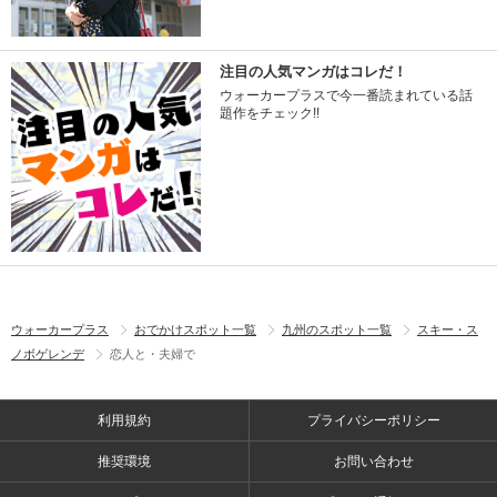
注目の人気マンガはコレだ！
ウォーカープラスで今一番読まれている話
題作をチェック!!
ウォーカープラス
おでかけスポット一覧
九州のスポット一覧
スキー・ス
ノボゲレンデ
恋人と・夫婦で
利用規約
プライバシーポリシー
推奨環境
お問い合わせ