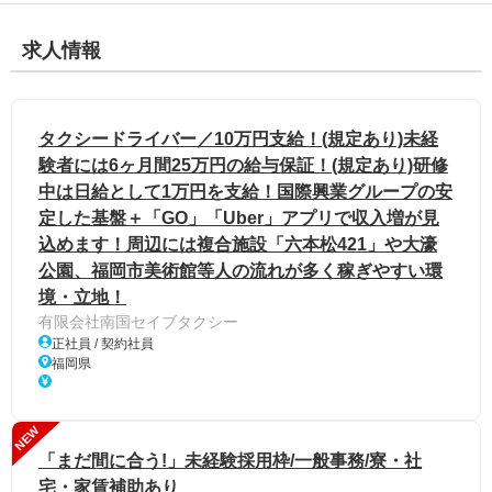
求人情報
タクシードライバー／10万円支給！(規定あり)未経
験者には6ヶ月間25万円の給与保証！(規定あり)研修
中は日給として1万円を支給！国際興業グループの安
定した基盤＋「GO」「Uber」アプリで収入増が見
込めます！周辺には複合施設「六本松421」や大濠
公園、福岡市美術館等人の流れが多く稼ぎやすい環
境・立地！
有限会社南国セイブタクシー
正社員 / 契約社員
福岡県
NEW
「まだ間に合う!」未経験採用枠/一般事務/寮・社
宅・家賃補助あり