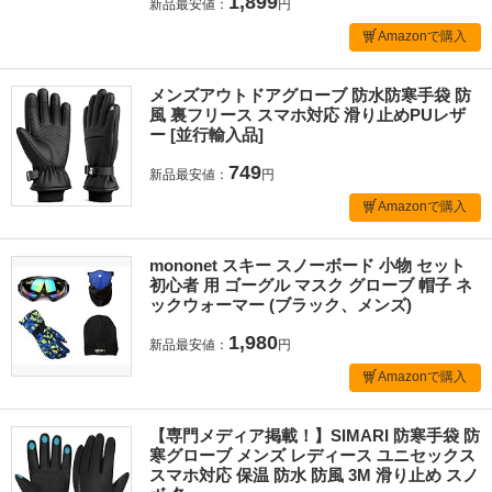
1,899
新品最安値：
円
Amazonで購入
メンズアウトドアグローブ 防水防寒手袋 防
風 裏フリース スマホ対応 滑り止めPUレザ
ー [並行輸入品]
749
新品最安値：
円
Amazonで購入
mononet スキー スノーボード 小物 セット
初心者 用 ゴーグル マスク グローブ 帽子 ネ
ックウォーマー (ブラック、メンズ)
1,980
新品最安値：
円
Amazonで購入
【専門メディア掲載！】SIMARI 防寒手袋 防
寒グローブ メンズ レディース ユニセックス
スマホ対応 保温 防水 防風 3M 滑り止め スノ