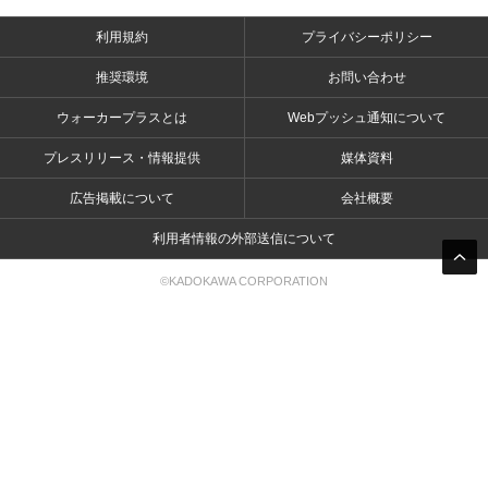
利用規約
プライバシーポリシー
推奨環境
お問い合わせ
ウォーカープラスとは
Webプッシュ通知について
プレスリリース・情報提供
媒体資料
広告掲載について
会社概要
利用者情報の外部送信について
©KADOKAWA CORPORATION