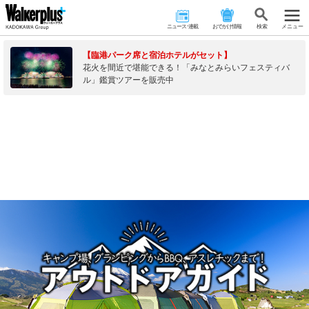
ニュース･連載
おでかけ情報
検 索
メニュー
【臨港パーク席と宿泊ホテルがセット】
花火を間近で堪能できる！「みなとみらいフェスティバ
ル」鑑賞ツアーを販売中