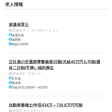
求人情報
派遣保育士
株式会社テノ.コーポレーション
派遣社員
福岡県
時給1,500円
正社員の交通誘導警備員/日勤/月給40万円も可能/週
休二日制/手厚い福利厚生
株式会社F・Cガード
正社員
熊本県
月給24万2,600円～40万円
自動車整備士/年収434万～730.8万円可能
株式会社ネクステージ