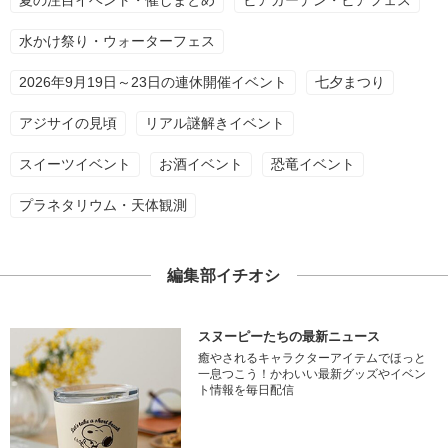
夏の注目イベント・催しまとめ
ビアガーデン・ビアフェス
水かけ祭り・ウォーターフェス
2026年9月19日～23日の連休開催イベント
七夕まつり
アジサイの見頃
リアル謎解きイベント
スイーツイベント
お酒イベント
恐竜イベント
プラネタリウム・天体観測
編集部イチオシ
スヌーピーたちの最新ニュース
癒やされるキャラクターアイテムでほっと
一息つこう！かわいい最新グッズやイベン
ト情報を毎日配信