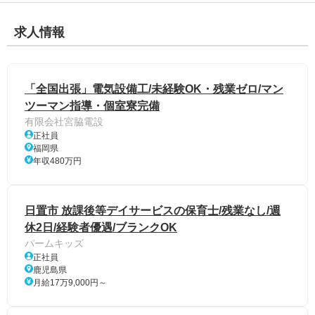
求人情報
「全国出張」電気設備工/未経験OK・残業ゼロ/マン
ツーマン指導・個室寮完備
有限会社宮脇電設
正社員
福岡県
年収480万円
日置市 放課後等デイサービスの保育士/残業なし/週
休2日/経験者優遇/ブランクOK
パームキッズ
正社員
鹿児島県
月給17万9,000円～