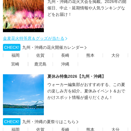
九州・沖縄の花火大会を掲載。2026年の開
催日、中止・延期情報や人気ランキングな
どをお届け！
金麦花火特等席＆グッズが当たる
CHECK!
九州・沖縄の花火開催カレンダー
福岡
佐賀
長崎
熊本
大分
宮崎
鹿児島
沖縄
夏休み特集2026【九州・沖縄】
ウォーカー編集部がおすすめする、この夏
の楽しみ方を紹介。夏休みイベント＆おで
かけスポット情報が盛りだくさん！
CHECK!
九州・沖縄の夏祭りはこちら
福岡
佐賀
長崎
熊本
大分