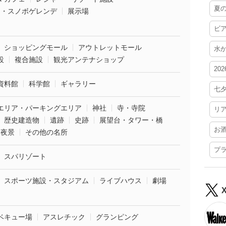
夏
ー・スノボゲレンデ
展示場
ビ
ショッピングモール
アウトレットモール
水
設
複合施設
観光アンテナショップ
20
資料館
科学館
ギャラリー
七
エリア・パーキングエリア
神社
寺・寺院
リ
歴史建造物
遺跡
史跡
展望台・タワー・橋
お
夜景
その他の名所
プ
スパリゾート
スポーツ施設・スタジアム
ライブハウス
劇場
ベキュー場
アスレチック
グランピング