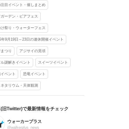
の注目イベント・催しまとめ
アガーデン・ビアフェス
かけ祭り・ウォーターフェス
26年9月19日～23日の連休開催イベント
夕まつり
アジサイの見頃
アル謎解きイベント
スイーツイベント
酒イベント
恐竜イベント
ラネタリウム・天体観測
X(旧Twitter)で最新情報をチェック
ウォーカープラス
@walkerplus_news