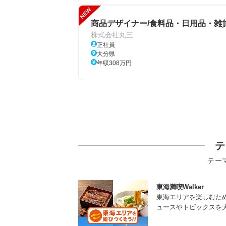
NEW
商品デザイナー/食料品・日用品・雑
株式会社丸三
正社員
大分県
年収308万円
テ
テー
東海満喫Walker
東海エリアを楽しむた
ュースやトピックスを