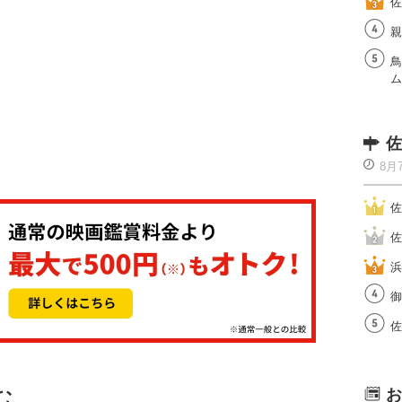
佐
親
鳥
ム
佐
8月
佐
佐
浜
御
佐
む
お