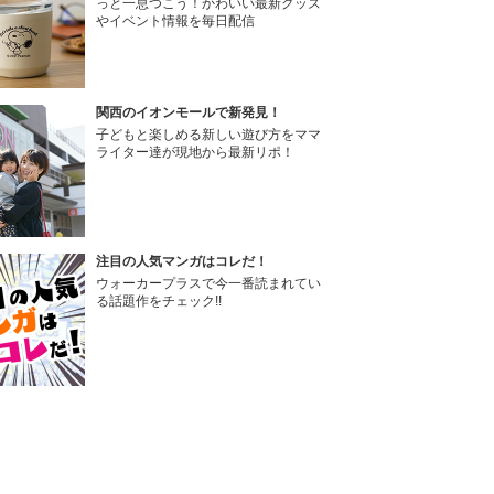
っと一息つこう！かわいい最新グッズ
やイベント情報を毎日配信
関西のイオンモールで新発見！
子どもと楽しめる新しい遊び方をママ
ライター達が現地から最新リポ！
注目の人気マンガはコレだ！
ウォーカープラスで今一番読まれてい
る話題作をチェック!!