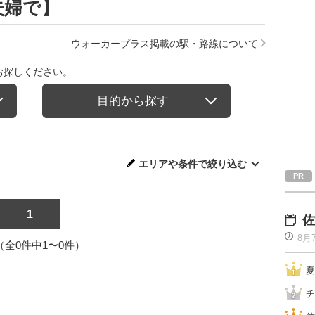
夫婦で】
ウォーカープラス掲載の駅・路線について
お探しください。
目的から探す
エリアや条件で絞り込む
1
佐
8月
1（全0件中1〜0件）
夏
チ