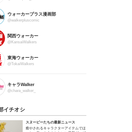
ウォーカープラス漫画部
@walkerpluscomic
関西ウォーカー
@KansaiWalkers
東海ウォーカー
@TokaiWalkers
キャラWalker
@chara_walker_
部イチオシ
スヌーピーたちの最新ニュース
癒やされるキャラクターアイテムでほ