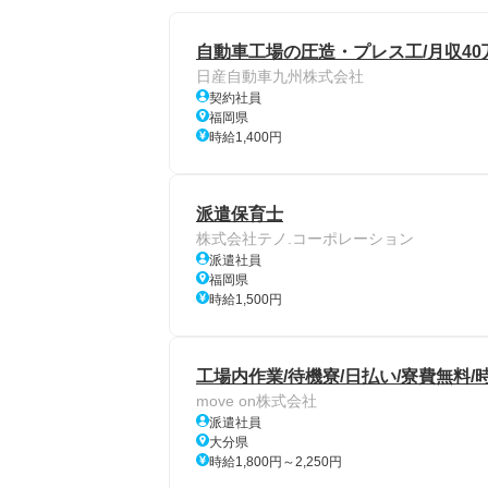
自動車工場の圧造・プレス工/月収40
日産自動車九州株式会社
契約社員
福岡県
時給1,400円
派遣保育士
株式会社テノ.コーポレーション
派遣社員
福岡県
時給1,500円
工場内作業/待機寮/日払い/寮費無料/時
move on株式会社
派遣社員
大分県
時給1,800円～2,250円