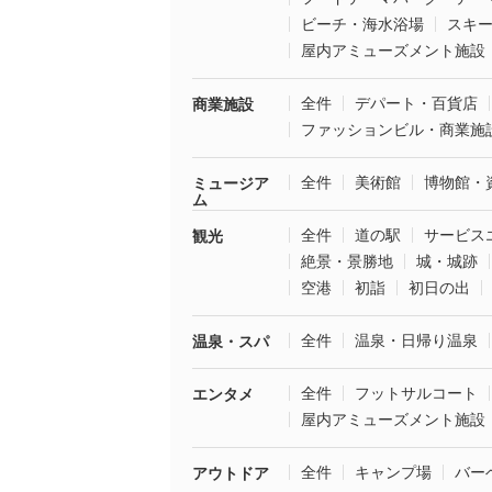
ビーチ・海水浴場
スキ
屋内アミューズメント施設
全件
デパート・百貨店
商業施設
ファッションビル・商業施
全件
美術館
博物館・
ミュージア
ム
全件
道の駅
サービス
観光
絶景・景勝地
城・城跡
空港
初詣
初日の出
全件
温泉・日帰り温泉
温泉・スパ
全件
フットサルコート
エンタメ
屋内アミューズメント施設
全件
キャンプ場
バー
アウトドア