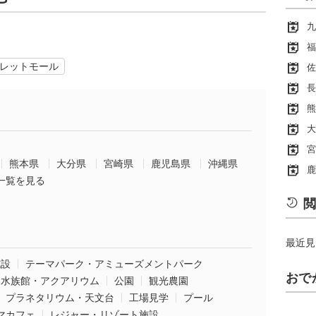
九
福
レットモール
佐
長
熊
大
宮
熊本県
大分県
宮崎県
鹿児島県
沖縄県
鹿
一覧を見る
閲
最近見
施設
テーマパーク・アミューズメントパーク
おで
水族館・アクアリウム
公園
観光農園
プラネタリウム・天文台
工場見学
プール
マカフェ
レジャー・リゾート施設