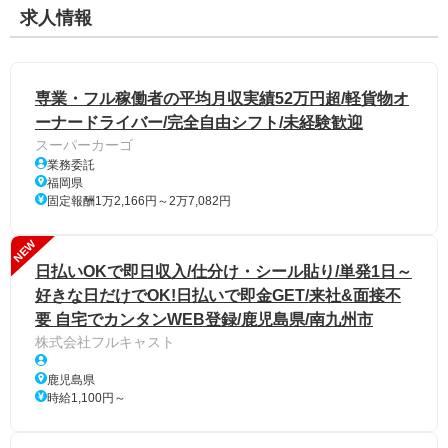
求人情報
専業・フル稼働者の平均月収実績52万円超/軽貨物オ
ーナードライバー/完全自由シフト/未経験歓迎
スーパーカーゴ
業務委託
福岡県
固定報酬1万2,166円～2万7,082円
NEW
日払いOKで即日収入/仕分け・シール貼り/単発1日～
好きな日だけでOK!日払いで即金GET/来社&面接不
要 自宅でカンタンWEB登録/鹿児島県/南九州市
株式会社フルキャスト
鹿児島県
時給1,100円～