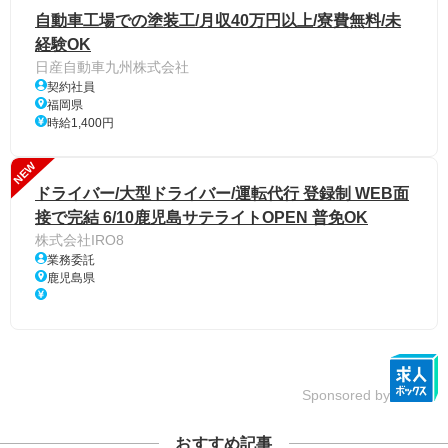
自動車工場での塗装工/月収40万円以上/寮費無料/未
経験OK
日産自動車九州株式会社
契約社員
福岡県
時給1,400円
NEW
ドライバー/大型ドライバー/運転代行 登録制 WEB面
接で完結 6/10鹿児島サテライトOPEN 普免OK
株式会社IRO8
業務委託
鹿児島県
Sponsored by
おすすめ記事