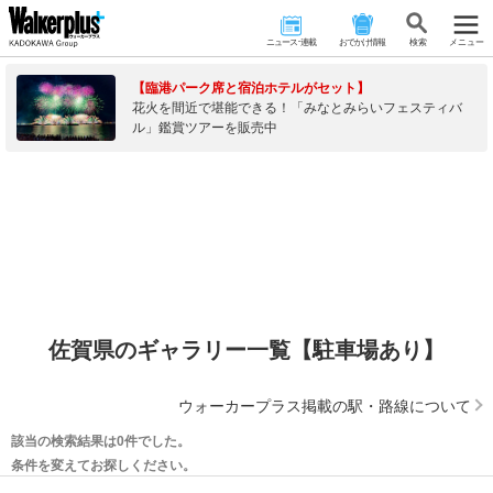
ニュース･連載
おでかけ情報
検 索
メニュー
【臨港パーク席と宿泊ホテルがセット】
花火を間近で堪能できる！「みなとみらいフェスティバ
ル」鑑賞ツアーを販売中
佐賀県のギャラリー一覧【駐車場あり】
ウォーカープラス掲載の駅・路線について
該当の検索結果は0件でした。
条件を変えてお探しください。