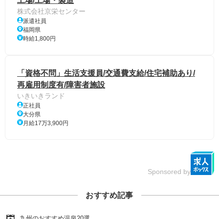
工場/工場・製造
株式会社京栄センター
派遣社員
福岡県
時給1,800円
「資格不問」生活支援員/交通費支給/住宅補助あり/
再雇用制度有/障害者施設
いきいきランド
正社員
大分県
月給17万3,900円
Sponsored by
おすすめ記事
九州のおすすめ温泉20選