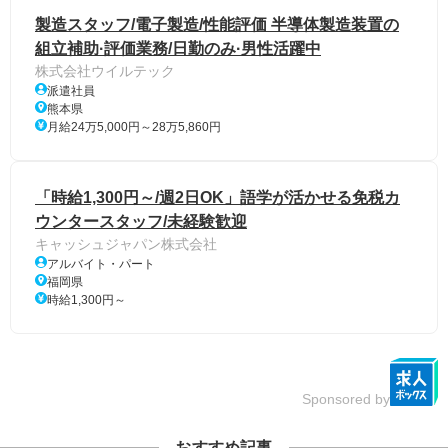
製造スタッフ/電子製造/性能評価 半導体製造装置の
組立補助·評価業務/日勤のみ·男性活躍中
株式会社ウイルテック
派遣社員
熊本県
月給24万5,000円～28万5,860円
「時給1,300円～/週2日OK」語学が活かせる免税カ
ウンタースタッフ/未経験歓迎
キャッシュジャパン株式会社
アルバイト・パート
福岡県
時給1,300円～
Sponsored by
おすすめ記事