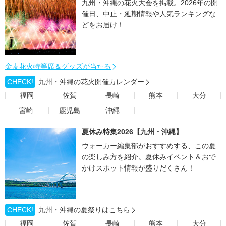
九州・沖縄の花火大会を掲載。2026年の開
催日、中止・延期情報や人気ランキングな
どをお届け！
金麦花火特等席＆グッズが当たる
CHECK!
九州・沖縄の花火開催カレンダー
福岡
佐賀
長崎
熊本
大分
宮崎
鹿児島
沖縄
夏休み特集2026【九州・沖縄】
ウォーカー編集部がおすすめする、この夏
の楽しみ方を紹介。夏休みイベント＆おで
かけスポット情報が盛りだくさん！
CHECK!
九州・沖縄の夏祭りはこちら
福岡
佐賀
長崎
熊本
大分