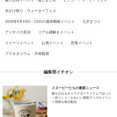
夏の注目イベント・催しまとめ
ビアガーデン・ビアフェス
水かけ祭り・ウォーターフェス
2026年9月19日～23日の連休開催イベント
七夕まつり
アジサイの見頃
リアル謎解きイベント
スイーツイベント
お酒イベント
恐竜イベント
プラネタリウム・天体観測
編集部イチオシ
スヌーピーたちの最新ニュース
癒やされるキャラクターアイテムでほっと
一息つこう！かわいい最新グッズやイベン
ト情報を毎日配信