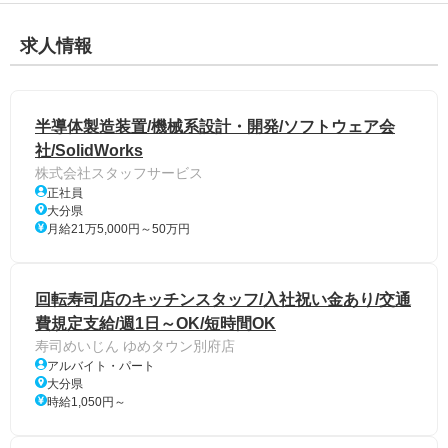
求人情報
半導体製造装置/機械系設計・開発/ソフトウェア会
社/SolidWorks
株式会社スタッフサービス
正社員
大分県
月給21万5,000円～50万円
回転寿司店のキッチンスタッフ/入社祝い金あり/交通
費規定支給/週1日～OK/短時間OK
寿司めいじん ゆめタウン別府店
アルバイト・パート
大分県
時給1,050円～