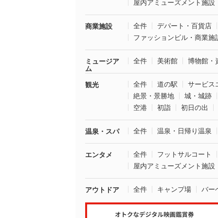
屋内アミューズメント施設
全件
デパート・百貨店
商業施設
ファッションビル・商業施
全件
美術館
博物館・
ミュージア
ム
全件
道の駅
サービス
観光
絶景・景勝地
城・城跡
空港
初詣
初日の出
全件
温泉・日帰り温泉
温泉・スパ
全件
フットサルコート
エンタメ
屋内アミューズメント施設
全件
キャンプ場
バー
アウトドア