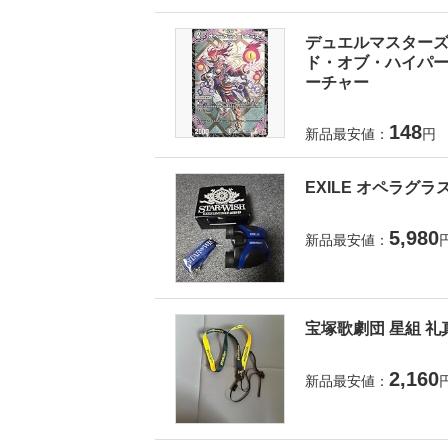
デュエルマスターズ 
ド・オブ・ハイパーエ
ーチャー
148
新品最安値：
円
EXILE オペラグラ
5,980
新品最安値：
宝塚歌劇団 星組 礼
2,160
新品最安値：