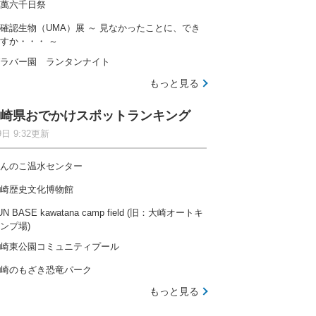
萬六千日祭
確認生物（UMA）展 ～ 見なかったことに、でき
すか・・・ ～
ラバー園 ランタンナイト
もっと見る
崎県おでかけスポットランキング
9日 9:32更新
んのこ温水センター
崎歴史文化博物館
UN BASE kawatana camp field (旧：大崎オートキ
ンプ場)
崎東公園コミュニティプール
崎のもざき恐竜パーク
もっと見る