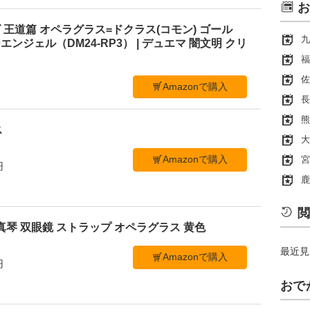
お
王道篇 オペラグラス=ドクラス(コモン) ゴール
九
ンジェル（DM24-RP3） | デュエマ 闇文明 クリ
福
佐
Amazonで購入
長
熊
ス
大
Amazonで購入
宮
円
鹿
閲
真琴 双眼鏡 ストラップ オペラグラス 黄色
最近見
Amazonで購入
円
おで