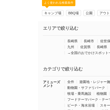
よく使われる検索条件
キャンプ場
BBQ場
公園
アウト
エリアで絞り込む
長崎県
長崎市
佐世
九州
佐賀県
長崎県
→全国のおでかけスポット
カテゴリで絞り込む
全件
遊園地・レジャー
アミューズ
メント
動物園・サファリパーク
牧場・乗馬施設
植物園
フードテーマパーク・テー
ビーチ・海水浴場
スキ