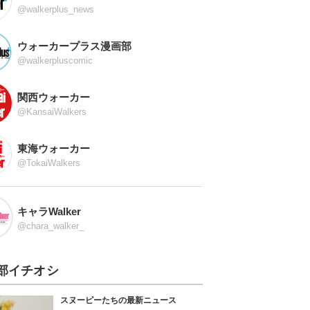
@walkerplus_news
ウォーカープラス漫画部
@walkerpluscomic
関西ウォーカー
@KansaiWalkers
東海ウォーカー
@TokaiWalkers
キャラWalker
@chara_walker_
部イチオシ
スヌーピーたちの最新ニュース