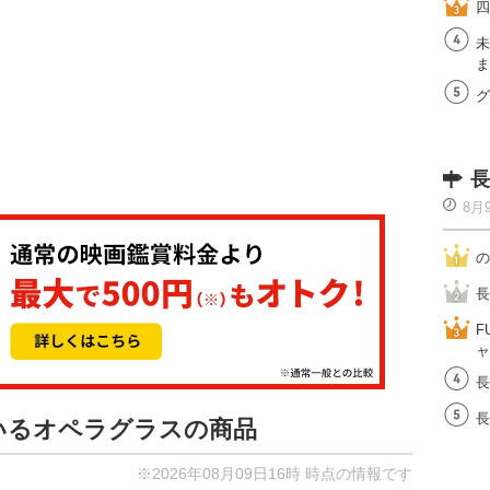
四
未
ま
グ
長
8月
の
長
F
ャ
長
長
ているオペラグラスの商品
※2026年08月09日16時 時点の情報です