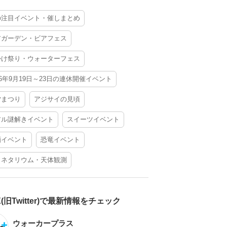
の注目イベント・催しまとめ
アガーデン・ビアフェス
かけ祭り・ウォーターフェス
26年9月19日～23日の連休開催イベント
夕まつり
アジサイの見頃
アル謎解きイベント
スイーツイベント
酒イベント
恐竜イベント
ラネタリウム・天体観測
X(旧Twitter)で最新情報をチェック
ウォーカープラス