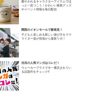
癒やされるキャラクターアイテムでほ
っと一息つこう！かわいい最新グッズ
やイベント情報を毎日配信
関西のイオンモールで新発見！
子どもと楽しめる新しい遊び方をママ
ライター達が現地から最新リポ！
注目の人気マンガはコレだ！
ウォーカープラスで今一番読まれてい
る話題作をチェック!!