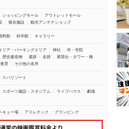
ショッピングモール
アウトレットモール
設
複合施設
観光アンテナショップ
資料館
科学館
ギャラリー
エリア・パーキングエリア
神社
寺・寺院
歴史建造物
遺跡
史跡
展望台・タワー・橋
夜景
その他の名所
スパリゾート
スポーツ施設・スタジアム
ライブハウス
劇場
ベキュー場
アスレチック
グランピング