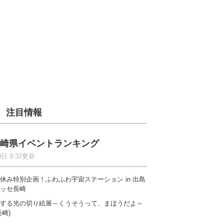
注目情報
崎県イベントランキング
9日 9:32更新
休み特別企画！ふわふわ宇宙ステーション in 出島
ッセ長崎
する光の切り絵展～くうそうって、まほうだよ～
長崎)