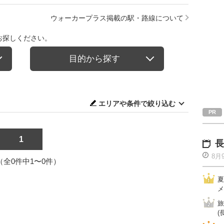
ウォーカープラス掲載の駅・路線について
お探しください。
目的から探す
エリアや条件で絞り込む
1
長
8月
1（全0件中1〜0件）
夏
メ
旅
(