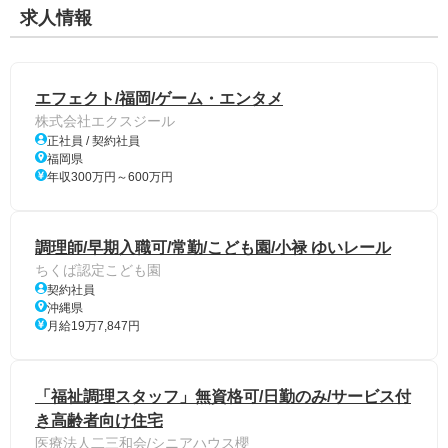
求人情報
エフェクト/福岡/ゲーム・エンタメ
株式会社エクスジール
正社員 / 契約社員
福岡県
年収300万円～600万円
調理師/早期入職可/常勤/こども園/小禄 ゆいレール
ちくば認定こども園
契約社員
沖縄県
月給19万7,847円
「福祉調理スタッフ」無資格可/日勤のみ/サービス付
き高齢者向け住宅
医療法人二三和会/シニアハウス櫻