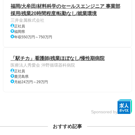
福岡/大牟田/材料科学のセールスエンジニア 事業部
採用/残業20時間程度/転勤なし/就業環境
三井金属株式会社
正社員
福岡県
年収550万円～750万円
「駅チカ」看護師/残業ほぼなし/慢性期病院
医療法人秀愛会 沖野循環器科病院
正社員
鹿児島県
月給24万円～29万円
Sponsored by
おすすめ記事