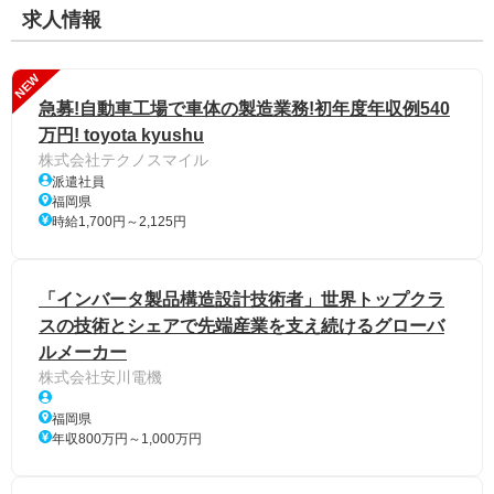
求人情報
NEW
急募!自動車工場で車体の製造業務!初年度年収例540
万円! toyota kyushu
株式会社テクノスマイル
派遣社員
福岡県
時給1,700円～2,125円
「インバータ製品構造設計技術者」世界トップクラ
スの技術とシェアで先端産業を支え続けるグローバ
ルメーカー
株式会社安川電機
福岡県
年収800万円～1,000万円