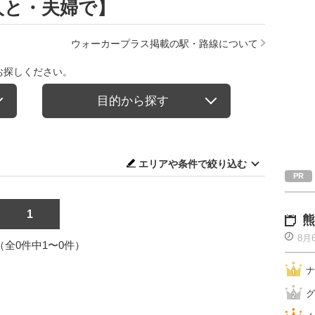
人と・夫婦で】
ウォーカープラス掲載の駅・路線について
お探しください。
目的から探す
エリアや条件で絞り込む
1
熊
8月
1（全0件中1〜0件）
ナ
グ