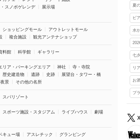
夏
ー・スノボゲレンデ
展示場
ビ
ショッピングモール
アウトレットモール
水
設
複合施設
観光アンテナショップ
20
資料館
科学館
ギャラリー
七
エリア・パーキングエリア
神社
寺・寺院
リ
歴史建造物
遺跡
史跡
展望台・タワー・橋
お
夜景
その他の名所
プ
スパリゾート
スポーツ施設・スタジアム
ライブハウス
劇場
ベキュー場
アスレチック
グランピング