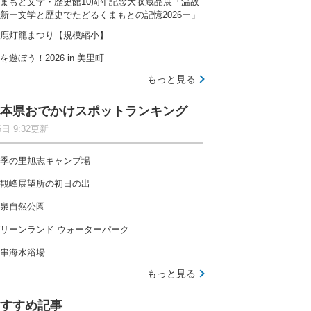
まもと文学・歴史館10周年記念大収蔵品展「温故
新ー文学と歴史でたどるくまもとの記憶2026ー」
鹿灯籠まつり【規模縮小】
を遊ぼう！2026 in 美里町
もっと見る
本県おでかけスポットランキング
6日 9:32更新
季の里旭志キャンプ場
観峰展望所の初日の出
泉自然公園
リーンランド ウォーターパーク
串海水浴場
もっと見る
すすめ記事