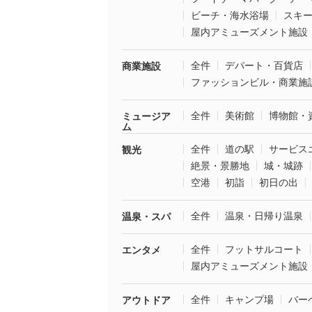
ビーチ・海水浴場
スキ
屋内アミューズメント施設
全件
デパート・百貨店
商業施設
ファッションビル・商業施
全件
美術館
博物館・
ミュージア
ム
全件
道の駅
サービス
観光
絶景・景勝地
城・城跡
空港
初詣
初日の出
全件
温泉・日帰り温泉
温泉・スパ
全件
フットサルコート
エンタメ
屋内アミューズメント施設
全件
キャンプ場
バー
アウトドア