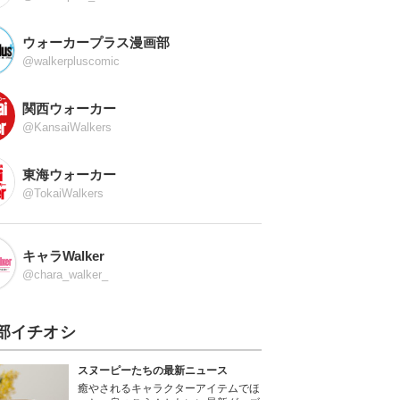
ウォーカープラス漫画部
@walkerpluscomic
関西ウォーカー
@KansaiWalkers
東海ウォーカー
@TokaiWalkers
キャラWalker
@chara_walker_
部イチオシ
スヌーピーたちの最新ニュース
癒やされるキャラクターアイテムでほ