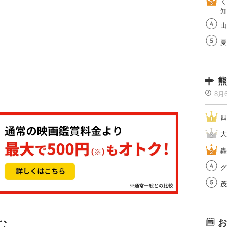
く
知
山
夏
熊
8月
四
大
轟
グ
茂
む
お