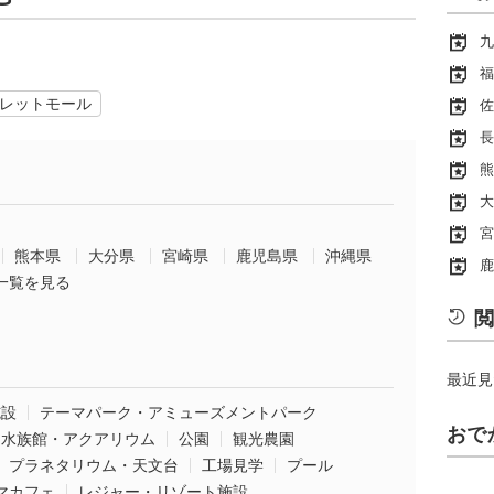
九
福
レットモール
佐
長
熊
大
宮
熊本県
大分県
宮崎県
鹿児島県
沖縄県
鹿
一覧を見る
閲
最近見
施設
テーマパーク・アミューズメントパーク
おで
水族館・アクアリウム
公園
観光農園
プラネタリウム・天文台
工場見学
プール
マカフェ
レジャー・リゾート施設