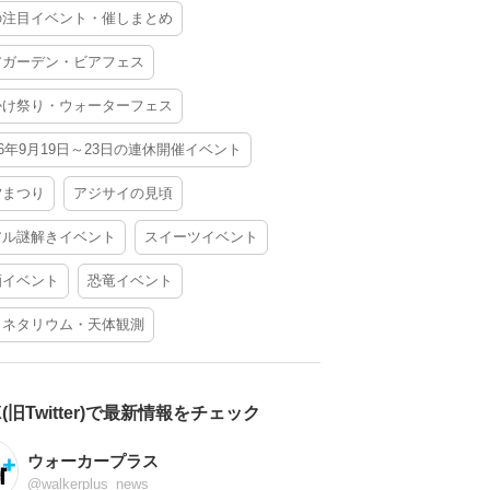
の注目イベント・催しまとめ
アガーデン・ビアフェス
かけ祭り・ウォーターフェス
26年9月19日～23日の連休開催イベント
夕まつり
アジサイの見頃
アル謎解きイベント
スイーツイベント
酒イベント
恐竜イベント
ラネタリウム・天体観測
X(旧Twitter)で最新情報をチェック
ウォーカープラス
@walkerplus_news