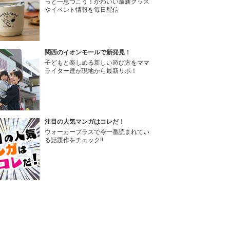
っと一息つこう！かわいい最新グッズ
やイベント情報を毎日配信
関西のイオンモールで新発見！
子どもと楽しめる新しい遊び方をママ
ライター達が現地から最新リポ！
注目の人気マンガはコレだ！
ウォーカープラスで今一番読まれてい
る話題作をチェック!!