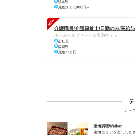
熊本県
月給20万7,000円～
NEW
介護職員/介護福祉士/日勤のみ/高給与
ホームヘルプサービス宝満ヴィラ
正社員
福岡県
月給23万円
テ
テー
東海満喫Walker
東海エリアを楽しむた