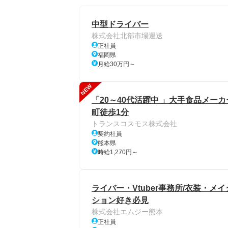
中型ドライバー
株式会社北部市場運送
正社員
福岡県
月給30万円～
NEW
「20～40代活躍中 」大手食品メーカ
町徒歩1分
トランスコスモス株式会社
契約社員
熊本県
時給1,270円～
ライバー・Vtuber事務所/衣装・メ
ション好き必見
株式会社エムジー熊本
正社員